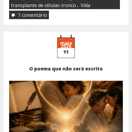
,
transplante de células-tronco
Vida
1 comentário
em
Mamasita
maio
2026
11
O poema que não será escrito