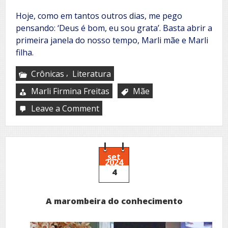
Hoje, como em tantos outros dias, me pego
pensando: ‘Deus é bom, eu sou grata’. Basta abrir a
primeira janela do nosso tempo, Marli mãe e Marli
filha.
,
Crônicas
Literatura
Marli Firmina Freitas
Mãe
Leave a Comment
on
Mãe
do
coração
set
2024
4
A marombeira do conhecimento