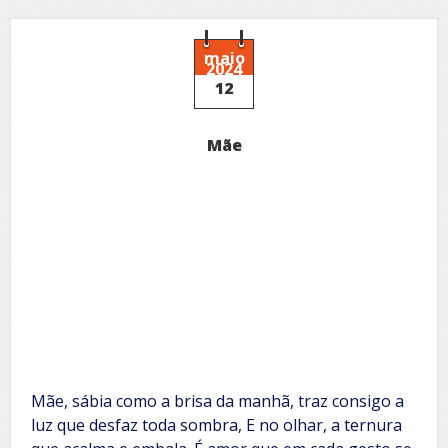
marombeira
do
conhecimento
maio
2024
12
Mãe
Mãe, sábia como a brisa da manhã, traz consigo a
luz que desfaz toda sombra, E no olhar, a ternura