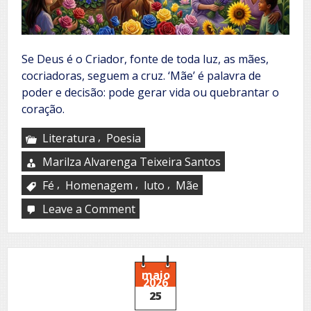
Se Deus é o Criador, fonte de toda luz, as mães,
cocriadoras, seguem a cruz. ‘Mãe’ é palavra de
poder e decisão: pode gerar vida ou quebrantar o
coração.
,
Literatura
Poesia
Marilza Alvarenga Teixeira Santos
,
,
,
Fé
Homenagem
luto
Mãe
Leave a Comment
on
O
jardim
que
me
criou
maio
2026
25