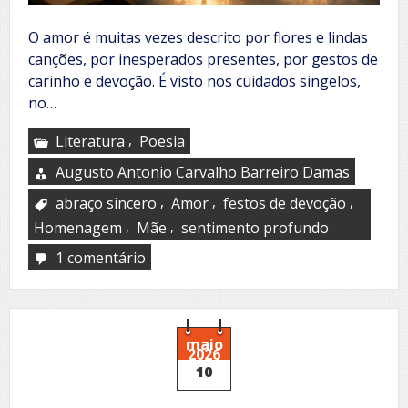
O amor é muitas vezes descrito por flores e lindas
canções, por inesperados presentes, por gestos de
carinho e devoção. É visto nos cuidados singelos,
no…
,
Literatura
Poesia
Augusto Antonio Carvalho Barreiro Damas
,
,
,
abraço sincero
Amor
festos de devoção
,
,
Homenagem
Mãe
sentimento profundo
1 comentário
em
O
poema
que
não
será
maio
2026
escrito
10