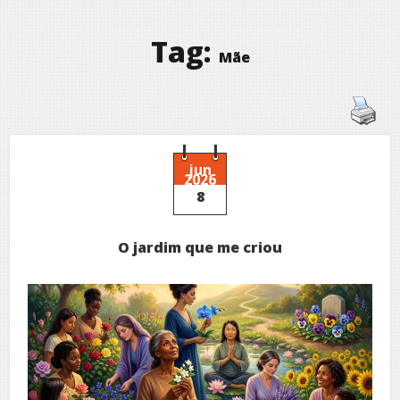
Tag:
Mãe
jun
2026
8
O jardim que me criou