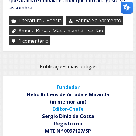
que acalma e embala. É amor que em cada gesto se
assombra…
,
Literatura
Poesia
Fatima Sa Sarmento
,
,
,
,
Amor
Brisa
Mãe
manhã
sertão
1 comentário
em
Mãe
Navegação
Publicações mais antigas
por
posts
Fundador
Helio Rubens de Arruda e Miranda
(
in memoriam
)
Editor-Chefe
Sergio Diniz da Costa
Registro no
o
MTE N
0097127/SP