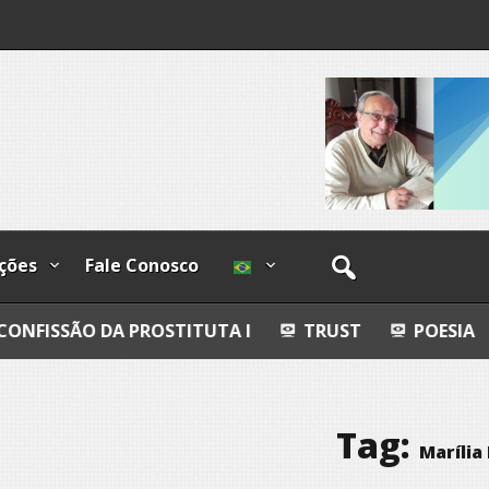
I
lzadas
ções
Fale Conosco
 PROSTITUTA I
TRUST
POESIA
ESFERAS, 
Tag:
Marília