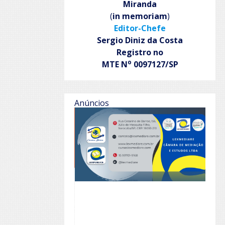
Miranda
(
in memoriam
)
Editor-Chefe
Sergio Diniz da Costa
Registro no
o
MTE N
0097127/SP
Anúncios