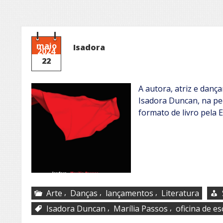
maio
Isadora
2024
22
A autora, atriz e dança
Isadora Duncan, na pe
formato de livro pela 
,
,
,
Arte
Danças
lançamentos
Literatura
,
,
Isadora Duncan
Marília Passos
oficina de esc