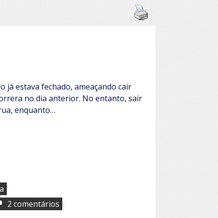
po já estava fechado, ameaçando cair
orrera no dia anterior. No entanto, sair
rua, enquanto…
ta
em
2 comentários
“Chove