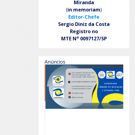
Miranda
(
in memoriam
)
Editor-Chefe
Sergio Diniz da Costa
Registro no
o
MTE N
0097127/SP
Anúncios