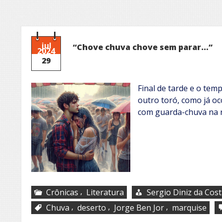
jul
“Chove chuva chove sem parar…”
2024
29
Final de tarde e o tem
outro toró, como já oc
com guarda-chuva na 
,
Crônicas
Literatura
Sergio Diniz da Cos
,
,
,
Chuva
deserto
Jorge Ben Jor
marquise