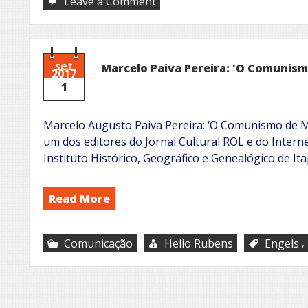
on
Leave a Comment
Labor
no
universo
literário
set
Marcelo Paiva Pereira: 'O Comunism
2017
1
Marcelo Augusto Paiva Pereira: ‘O Comunismo de M
um dos editores do Jornal Cultural ROL e do Interne
Instituto Histórico, Geográfico e Genealógico de It
Read More
,
Comunicação
Helio Rubens
Engels