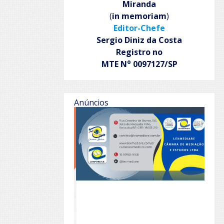
Miranda
(
in memoriam
)
Editor-Chefe
Sergio Diniz da Costa
Registro no
o
MTE N
0097127/SP
Anúncios