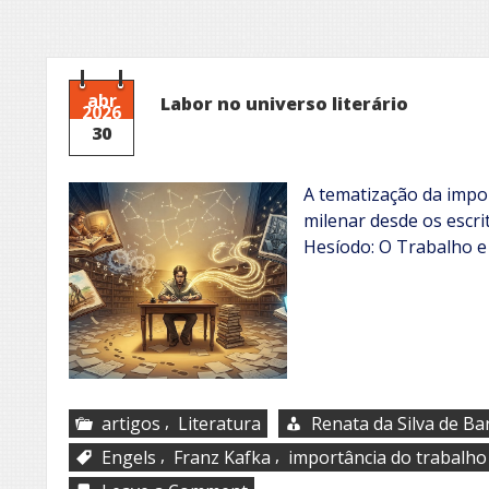
abr
Labor no universo literário
2026
30
A tematização da impo
milenar desde os escri
Hesíodo: O Trabalho e
,
artigos
Literatura
Renata da Silva de Ba
,
,
Engels
Franz Kafka
importância do trabalho