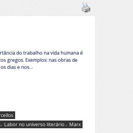
rtância do trabalho na vida humana é
tos gregos. Exemplos: nas obras de
 os dias e nos…
rcellos
,
,
Labor no universo literário
Marx