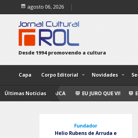
Skip
Nhô Juca
agosto 06, 2026
to
content
D
e
s
d
e
1
9
9
4
p
r
o
m
o
v
e
n
d
o
a
c
u
l
t
u
r
a
Capa
Corpo Editorial
Novidades
Se
Últimas Notícias
EU JURO QUE VI!
EPITAFIO
Fundador
Helio Rubens de Arruda e