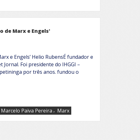
o de Marx e Engels'
arx e Engels’ Helio RubensÉ fundador e
t Jornal. Foi presidente do IHGGI –
apetininga por três anos. fundou o
,
Marcelo Paiva Pereira
Marx