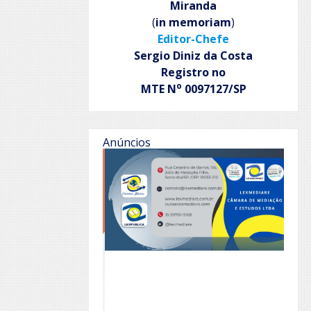
Miranda
(
in memoriam
)
Editor-Chefe
Sergio Diniz da Costa
Registro no
o
MTE N
0097127/SP
Anúncios