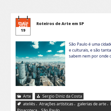
maio
Roteiros de Arte em SP
2025
19
São Paulo é uma cidade
e culturais, e são tan
sabem nem por onde 
Arte
Sergio Diniz da Costa
,
,
,
ateliês
Atrações artísticas
galerias de arte
,
Pinacoteca
São Paulo