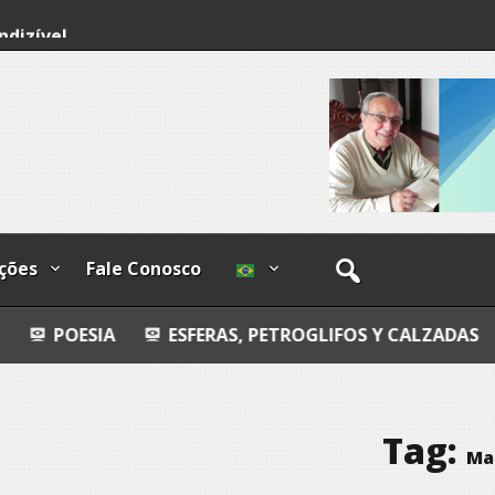
ndizível
I
lzadas
ções
Fale Conosco
ESFERAS, PETROGLIFOS Y CALZADAS
MANDA
Tag:
Ma