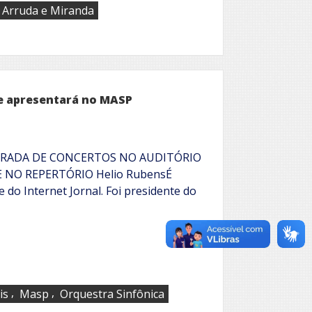
e Arruda e Miranda
se apresentará no MASP
ORADA DE CONCERTOS NO AUDITÓRIO
 NO REPERTÓRIO Helio RubensÉ
 do Internet Jornal. Foi presidente do
,
,
is
Masp
Orquestra Sinfônica