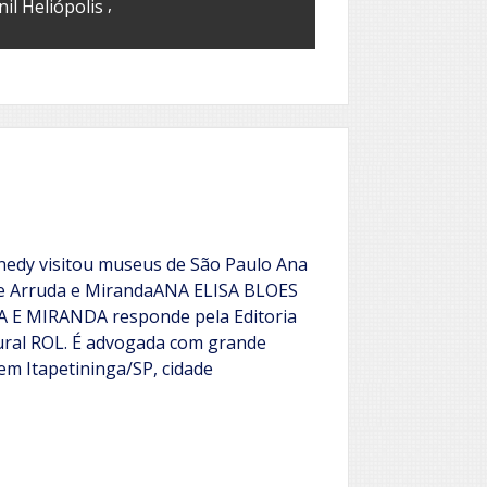
,
il Heliópolis
edy visitou museus de São Paulo Ana
 de Arruda e MirandaANA ELISA BLOES
 E MIRANDA responde pela Editoria
tural ROL. É advogada com grande
em Itapetininga/SP, cidade