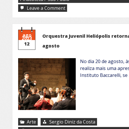
on
Leave a Comment
Roteiros
de
Arte
em
SP
ago
Orquestra Juvenil Heliópolis retorn
2023
12
agosto
No dia 20 de agosto, à
realiza mais uma apr
Instituto Baccarelli, 
Arte
Sergio Diniz da Costa