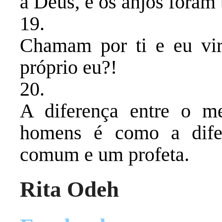
a Deus, e os anjos foram
​19.
Chamam por ti e eu vi
próprio eu?!
​20.
A diferença entre o m
homens é como a dife
comum e um profeta.
Rita Odeh