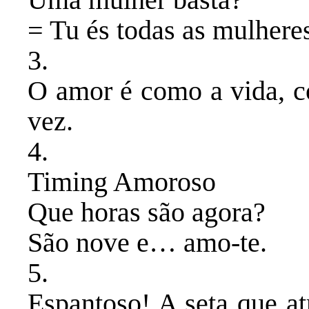
= Tu és todas as mulheres
​3.
O amor é como a vida, c
vez.
​4.
Timing Amoroso
​Que horas são agora?
​São nove e… amo-te.
​5.
Espantoso! A seta que a