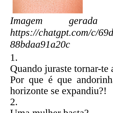
Imagem gerad
https://chatgpt.com/c/69
88bdaa91a20c
1.
Quando juraste tornar-te
Por que é que andorin
horizonte se expandiu?!
​2.
​Uma mulher basta?