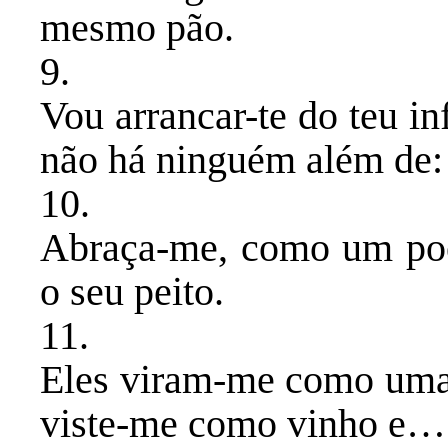
mesmo pão.
​9.
Vou arrancar-te do teu i
não há ninguém além de: 
​10.
Abraça-me, como um poet
o seu peito.
​11.
Eles viram-me como uma 
viste-me como vinho e… 