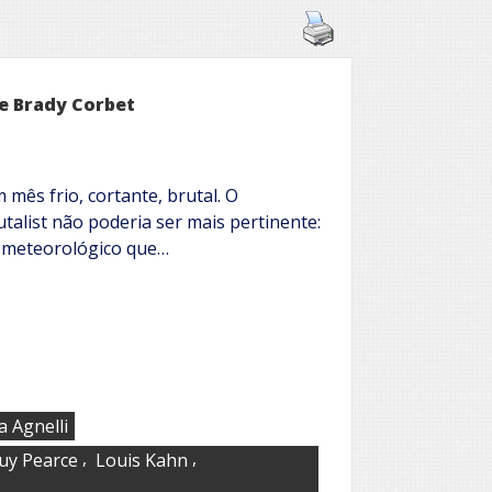
de Brady Corbet
m mês frio, cortante, brutal. O
alist não poderia ser mais pertinente:
a meteorológico que…
a Agnelli
,
,
uy Pearce
Louis Kahn