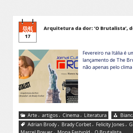
mar
Arquitetura da dor: ‘O Brutalista’, 
2025
17
Fevereiro na Itália é u
lançamento de The Brut
não apenas pelo clim
,
,
,
Arte
artigos
Cinema
Literatura
Bianc
,
,
,
Adrian Brody
Brady Corbet
Felicity Jones
G
,
,
Marcel Breuer
Mona Fastvold
O Brutalista