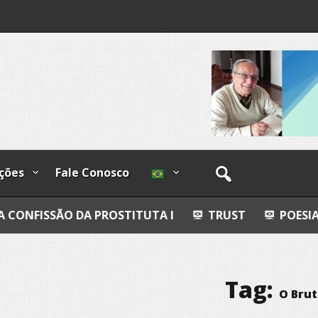
I
lzadas
ções
Fale Conosco
A PROSTITUTA I
TRUST
POESIA
ESFERAS,
Tag:
O Brut