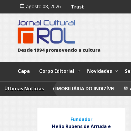
Skip
A confissão da prostituta 
agosto 08, 2026
to
content
Trust
Poesia
Esferas, petroglifos y ca
D
e
s
d
e
1
9
9
4
p
r
o
m
o
v
e
n
d
o
a
c
u
l
t
u
r
a
Capa
Corpo Editorial
Novidades
Se
LIAÇÃO IMOBILIÁRIA DO INDIZÍVEL
Últimas Notícias
A CONFISSÃO D
Fundador
Helio Rubens de Arruda e