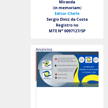
Miranda
(
in memoriam
)
Editor-Chefe
Sergio Diniz da Costa
Registro no
o
MTE N
0097127/SP
Anúncios