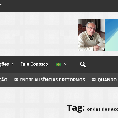
o
os
ções
Fale Conosco
 AUSÊNCIAS E RETORNOS
QUANDO FORES EMBORA
Tag:
ondas dos ac