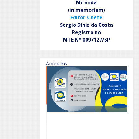
Miranda
(
in memoriam
)
Editor-Chefe
Sergio Diniz da Costa
Registro no
o
MTE N
0097127/SP
Anúncios