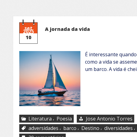
set
A jornada da vida
2025
10
É interessante quando
como a vida se asseme
um barco. A vida é che
,
Literatura
Poesia
Jose Antonio Torres
,
,
,
,
adversidades
barco
Destino
diversidades