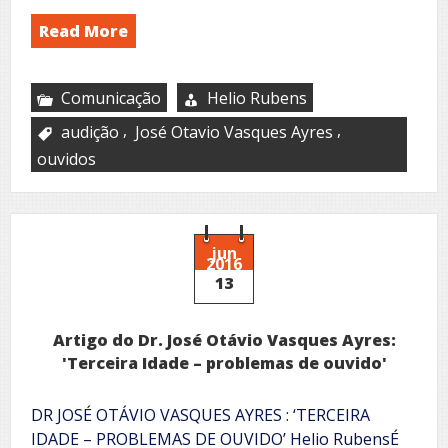
Read More
Comunicação
Helio Rubens
,
,
audição
José Otavio Vasques Ayres
ouvidos
jun
2016
13
Artigo do Dr. José Otávio Vasques Ayres:
'Terceira Idade – problemas de ouvido'
DR JOSÉ OTÁVIO VASQUES AYRES : ‘TERCEIRA
IDADE – PROBLEMAS DE OUVIDO’ Helio RubensÉ