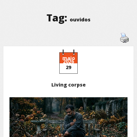
Tag:
ouvidos
maio
2026
29
Living corpse