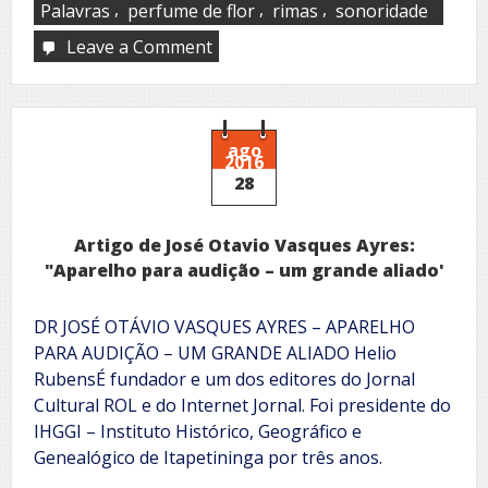
,
,
,
Palavras
perfume de flor
rimas
sonoridade
Leave a Comment
on
Suas
palavras
exalam
perfume
de
ago
2016
flor
28
Artigo de José Otavio Vasques Ayres:
"Aparelho para audição – um grande aliado'
DR JOSÉ OTÁVIO VASQUES AYRES – APARELHO
PARA AUDIÇÃO – UM GRANDE ALIADO Helio
RubensÉ fundador e um dos editores do Jornal
Cultural ROL e do Internet Jornal. Foi presidente do
IHGGI – Instituto Histórico, Geográfico e
Genealógico de Itapetininga por três anos.