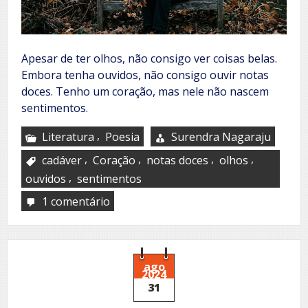
Apesar de ter olhos, não consigo ver coisas belas.
Embora tenha ouvidos, não consigo ouvir notas
doces. Tenho um coração, mas nele não nascem
sentimentos.
,
Literatura
Poesia
Surendra Nagaraju
,
,
,
,
cadáver
Coração
notas doces
olhos
,
ouvidos
sentimentos
1 comentário
em
Living
corpse
ago
2024
31