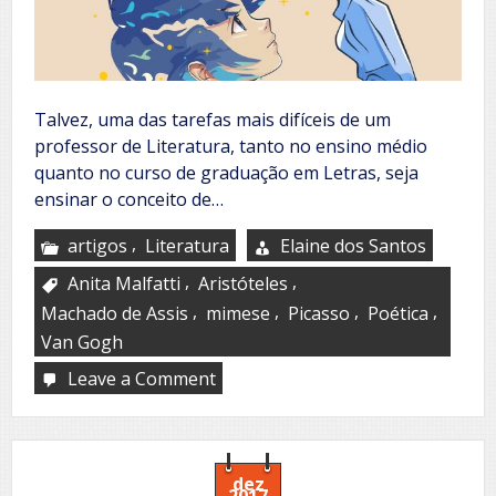
Talvez, uma das tarefas mais difíceis de um
professor de Literatura, tanto no ensino médio
quanto no curso de graduação em Letras, seja
ensinar o conceito de…
,
artigos
Literatura
Elaine dos Santos
,
,
Anita Malfatti
Aristóteles
,
,
,
,
Machado de Assis
mimese
Picasso
Poética
Van Gogh
Leave a Comment
on
Verdade,
reapresentação
da
realidade,
ponto
dez
2017