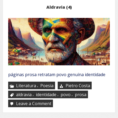
Aldravia (4)
páginas prosa retratam povo genuína identidade
,
Literatura
Poesia
Pietro Costa
,
,
,
aldravia
identidade
povo
prosa
Leave a Comment
on
Aldravia
(4)