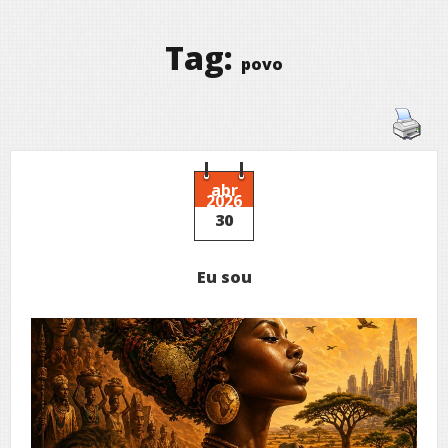
Tag:
povo
abr
2026
30
Eu sou