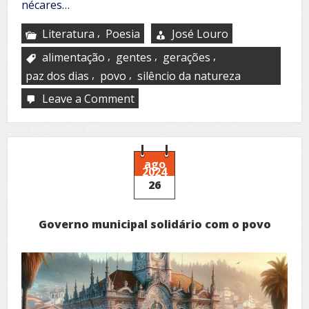
nécares…
,
Literatura
Poesia
José Louro
,
,
,
alimentação
gentes
gerações
,
,
paz dos dias
povo
silêncio da natureza
Leave a Comment
on
Eterno
Douro
ago
2024
26
Governo municipal solidário com o povo