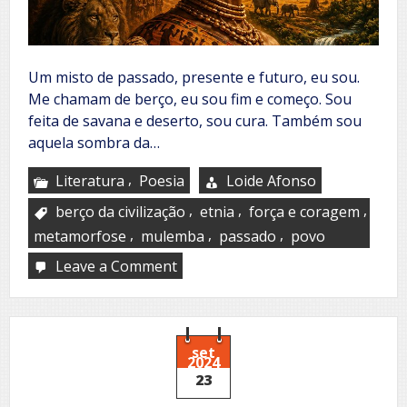
Um misto de passado, presente e futuro, eu sou.
Me chamam de berço, eu sou fim e começo. Sou
feita de savana e deserto, sou cura. Também sou
aquela sombra da…
,
Literatura
Poesia
Loide Afonso
,
,
,
berço da civilização
etnia
força e coragem
,
,
,
metamorfose
mulemba
passado
povo
Leave a Comment
on
Eu
sou
set
2024
23