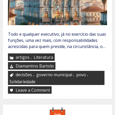
Todo e qualquer executivo, já no exercício das suas
funções, uma vez mais, com responsabilidades
acrescidas para quem preside, na circunstância, o…
,
artigos
Literatura
Diamantino Bartolo
,
,
,
decisões
governo municipal
povo
Solidariedade
Leave a Comment
on
Governo
municipal
solidário
com
o
jun