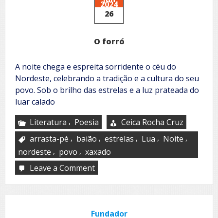
2024
povo
26
O forró
A noite chega e espreita sorridente o céu do
Nordeste, celebrando a tradição e a cultura do seu
povo. Sob o brilho das estrelas e a luz prateada do
luar calado
,
Literatura
Poesia
Ceica Rocha Cruz
,
,
,
,
,
arrasta-pé
baião
estrelas
Lua
Noite
,
,
nordeste
povo
xaxado
Leave a Comment
on
O
forró
Fundador