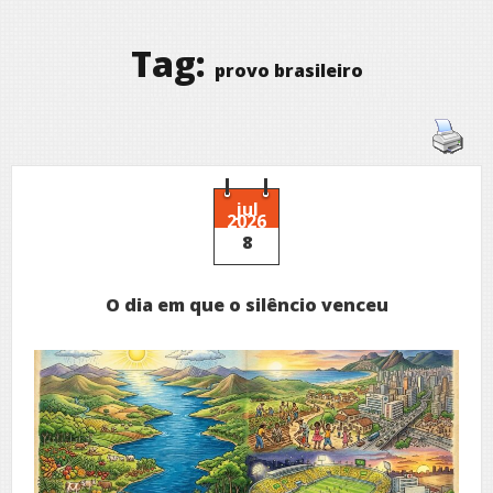
Tag:
provo brasileiro
jul
2026
8
O dia em que o silêncio venceu