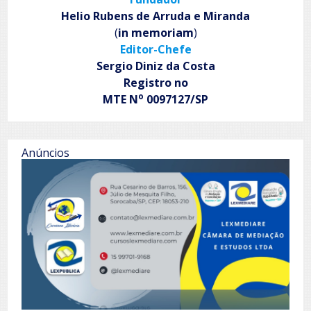
silêncio
Helio Rubens de Arruda e Miranda
venceu
(
in memoriam
)
Editor-Chefe
Sergio Diniz da Costa
Registro no
o
MTE N
0097127/SP
Anúncios