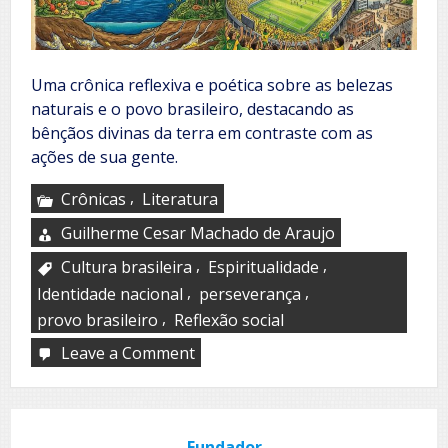
Uma crônica reflexiva e poética sobre as belezas
naturais e o povo brasileiro, destacando as
bênçãos divinas da terra em contraste com as
ações de sua gente.
,
Crônicas
Literatura
Guilherme Cesar Machado de Araujo
,
,
Cultura brasileira
Espiritualidade
,
,
Identidade nacional
perseverança
,
provo brasileiro
Reflexão social
Leave a Comment
on
O
dia
em
que
Fundador
o