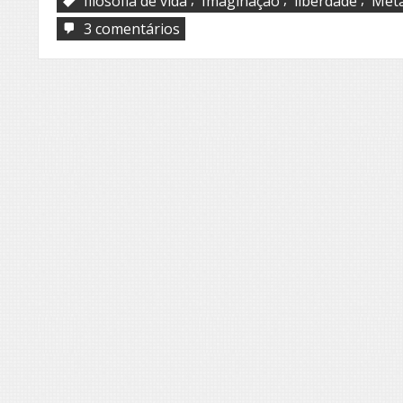
filosofia de vida
Imaginação
liberdade
Metá
em
3 comentários
Voar