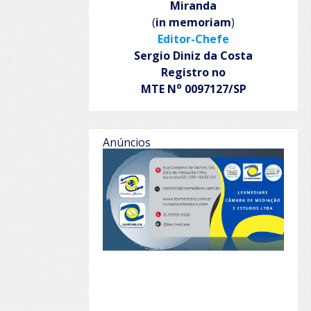
Miranda
(
in memoriam
)
Editor-Chefe
Sergio Diniz da Costa
Registro no
o
MTE N
0097127/SP
Anúncios