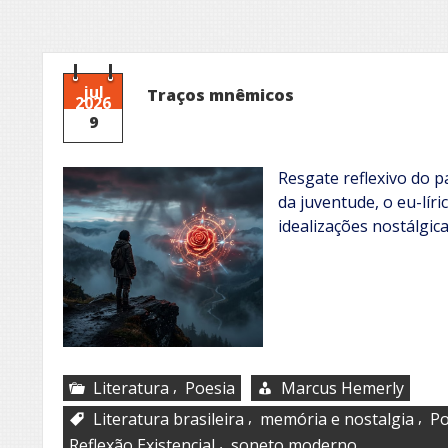
jul
Traços mnêmicos
2026
9
Resgate reflexivo do 
da juventude, o eu-lír
idealizações nostálgica
,
Literatura
Poesia
Marcus Hemerly
,
,
Literatura brasileira
memória e nostalgia
Po
,
Reflexão Existencial
soneto moderno