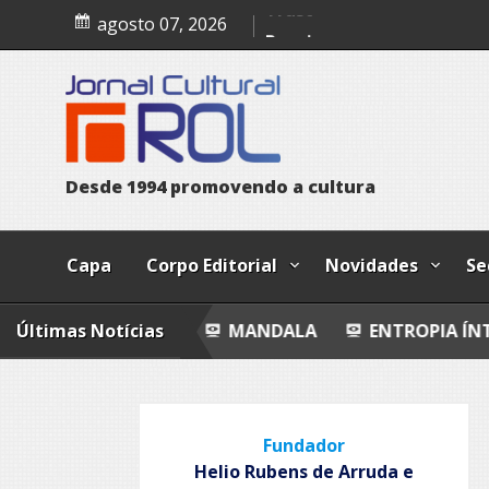
A confissão da prostituta 
Skip
agosto 07, 2026
to
Trust
content
Poesia
Esferas, petroglifos y ca
D
e
s
d
e
1
9
9
4
p
r
o
m
o
v
e
n
d
o
a
c
u
l
t
u
r
a
Capa
Corpo Editorial
Novidades
Se
Últimas Notícias
MANDALA
ENTROPIA ÍNTIMA
AVAL
Fundador
Helio Rubens de Arruda e