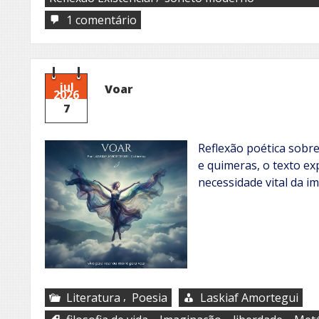
em
1 comentário
Traços
mnêmicos
jul
Voar
2026
7
Reflexão poética sobre
e quimeras, o texto exp
necessidade vital da i
,
Literatura
Poesia
Laskiaf Amortegui
,
,
,