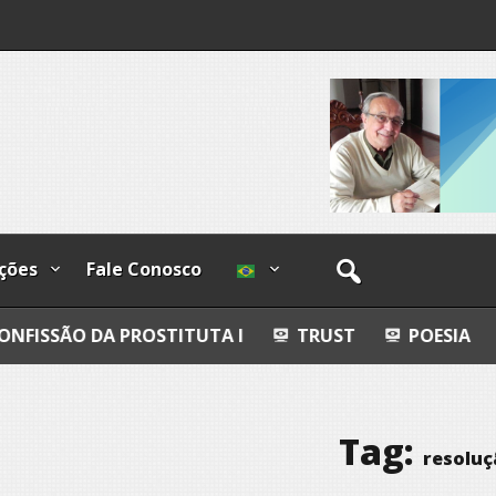
I
lzadas
ções
Fale Conosco
PROSTITUTA I
TRUST
POESIA
ESFERAS, P
Tag:
resoluç