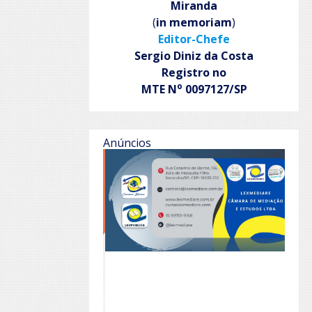
Miranda
(
in memoriam
)
Editor-Chefe
Sergio Diniz da Costa
Registro no
o
MTE N
0097127/SP
Anúncios