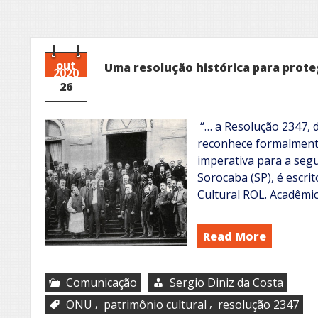
out
Uma resolução histórica para prote
2020
26
“… a Resolução 2347,
reconhece formalmente
imperativa para a segu
Sorocaba (SP), é escrit
Cultural ROL. Acadêmi
Read More
Comunicação
Sergio Diniz da Costa
,
,
ONU
patrimônio cultural
resolução 2347