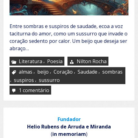
Entre sombras e suspiros de saudade, ecoa a voz
taciturna do amor, como um sussurro que invade o
coração sedento por calor. Um beijo que deseja ser
abraço…
,
Literatura
Poesia
Nilton Rocha
,
,
,
,
almas
beijo
Coração
Saudade
sombras
,
,
suspiros
sussurro
1 comentário
em
Suspiro
de
saudade
Fundador
Helio Rubens de Arruda e Miranda
(
in memoriam
)