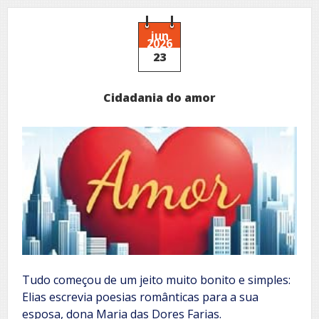
espelho:
Como
Deus
jun
2026
nos
23
vê!
Cidadania do amor
Tudo começou de um jeito muito bonito e simples:
Elias escrevia poesias românticas para a sua
esposa, dona Maria das Dores Farias.