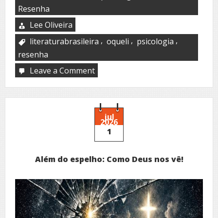
Resenha
Lee Oliveira
,
,
,
literaturabrasileira
oqueli
psicologia
resenha
Leave a Comment
on
Palavras
que
curam
ou
adoecem
jul
2026
1
Além do espelho: Como Deus nos vê!