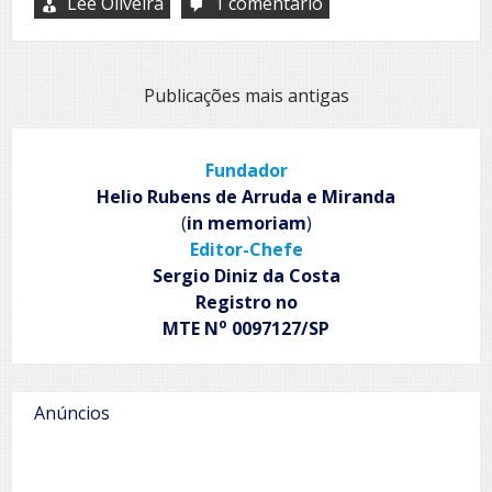
Lee Oliveira
1 comentário
em
O
Canto
de
Resistência
Navegação
Publicações mais antigas
de
por
Paulo
Faber
posts
Fundador
Helio Rubens de Arruda e Miranda
(
in memoriam
)
Editor-Chefe
Sergio Diniz da Costa
Registro no
o
MTE N
0097127/SP
Anúncios