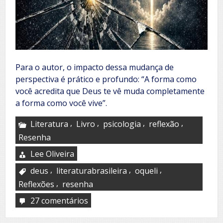
Para o autor, o impacto dessa mudança de
perspectiva é prático e profundo: “A forma como
você acredita que Deus te vê muda completamente
a forma como você vive”.
,
,
,
,
Literatura
Livro
psicologia
reflexão
Resenha
Lee Oliveira
,
,
,
deus
literaturabrasileira
oqueli
,
Reflexões
resenha
27 comentários
em
Além
do