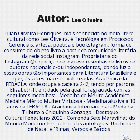
Autor:
Lee Oliveira
Lílian Oliveira Henriques, mais conhecida no meio lítero-
cultural como Lee Oliveira, é Tecnóloga em Processos
Gerenciais, artesã, poetisa e bookstagram, forma de
consumo do objeto livro a partir da comunidade literária
da rede social Instagram. Proprietária do
Instagram @o.que.li, onde escreve resenhas de livros de
autores nacionais e/ou independentes, dando luz a
essas obras tão importantes para Literatura Brasileira e
que, às vezes, não são valorizadas. Acadêmica da
FEBACLA, onde ocupa a cadeira 242, tendo por patrona
Elizabeth II, entidade pela qual foi agraciada com as
seguintes medalhas: - Medalha de Mérito Acadêmico -
Medalha Mérito Mulher Virtuosa - Medalha alusiva a 10
anos da FEBACLA - Acadêmica Internacional - Medalha
Tributo a Chiquinha Gonzaga - Destaque
Cultural Febacliano 2022 - Comenda Sete Maravilhas do
Mundo Moderno. É coautora das antologias 'Um brinde
de Natal' e 'Rimas, Versos e Bardos'.