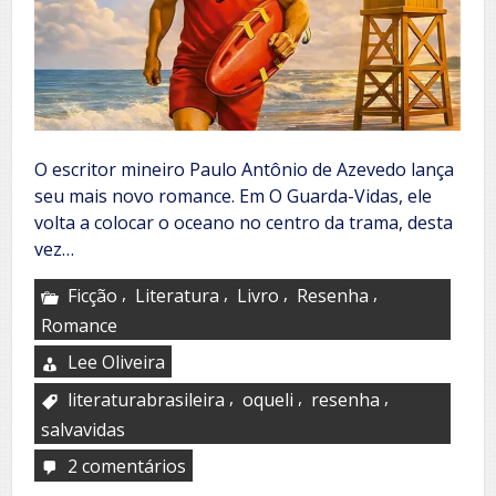
O escritor mineiro Paulo Antônio de Azevedo lança
seu mais novo romance. Em O Guarda-Vidas, ele
volta a colocar o oceano no centro da trama, desta
vez…
,
,
,
,
Ficção
Literatura
Livro
Resenha
Romance
Lee Oliveira
,
,
,
literaturabrasileira
oqueli
resenha
salvavidas
2 comentários
em
O