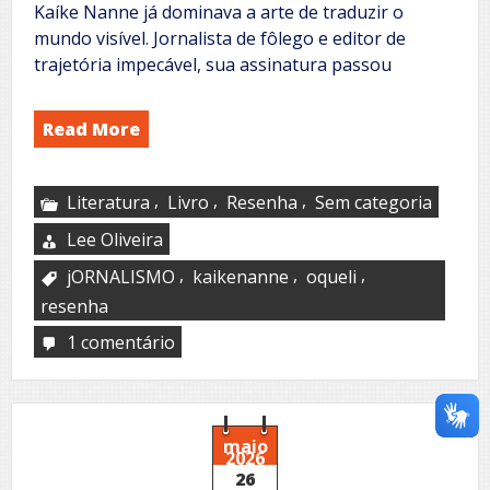
Kaíke Nanne já dominava a arte de traduzir o
mundo visível. Jornalista de fôlego e editor de
trajetória impecável, sua assinatura passou
Read More
,
,
,
Literatura
Livro
Resenha
Sem categoria
Lee Oliveira
,
,
,
jORNALISMO
kaikenanne
oqueli
resenha
1 comentário
em
A
Jornada
de
Kaíke
Nanne
maio
2026
26