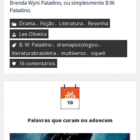
Brenda Wyni Paladino, ou simplesmente B.W.
Paladino.
,
,
,
Drama
Ficção
Literatura
Resenha
Lee Oliveira
,
,
B. W. Paladino
dramapsicologico
,
,
literaturabrasileira
multiverso
oqueli
16 comentários
em
A
mente
brilhante
por
trás
jul
2026
do
10
multiverso
Palavras que curam ou adoecem