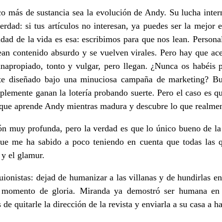
o más de sustancia sea la evolución de Andy. Su lucha inter
erdad: si tus artículos no interesan, ya puedes ser la mejor e
lidad de la vida es esa: escribimos para que nos lean. Persona
ean contenido absurdo y se vuelven virales. Pero hay que ac
inapropiado, tonto y vulgar, pero llegan. ¿Nunca os habéis 
nte diseñado bajo una minuciosa campaña de marketing? B
plemente ganan la lotería probando suerte. Pero el caso es que
ón que aprende Andy mientras madura y descubre lo que realmen
ón muy profunda, pero la verdad es que lo único bueno de la 
nque me ha sabido a poco teniendo en cuenta que todas la
y el glamur.
ionistas: dejad de humanizar a las villanas y de hundirlas en 
su momento de gloria. Miranda ya demostró ser humana en 
de quitarle la dirección de la revista y enviarla a su casa a h