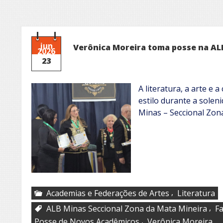
jun
Verônica Moreira toma posse na AL
2026
23
A literatura, a arte e
estilo durante a solen
Minas – Seccional Zon
,
Academias e Federações de Artes
Literatura
,
ALB Minas Seccional Zona da Mata Mineira
Fa
,
Posse de Novos Acadêmicos
Verônica Moreira