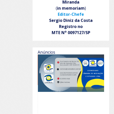
Miranda
(
in memoriam
)
Editor-Chefe
Sergio Diniz da Costa
Registro no
o
MTE N
0097127/SP
Anúncios