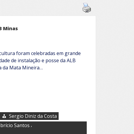
B Minas
 a cultura foram celebradas em grande
idade de instalação e posse da ALB
a da Mata Mineira…
Sergio Diniz da Costa
,
brício Santos