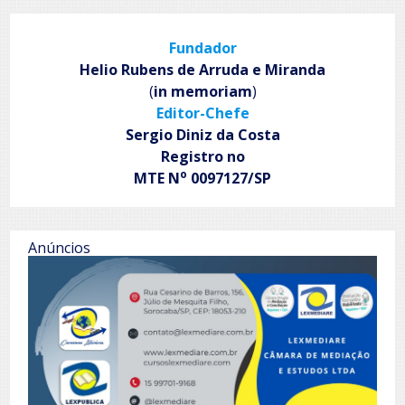
Imperador
da
Fundador
Cultura
Helio Rubens de Arruda e Miranda
(
in memoriam
)
Editor-Chefe
Sergio Diniz da Costa
Registro no
o
MTE N
0097127/SP
Anúncios