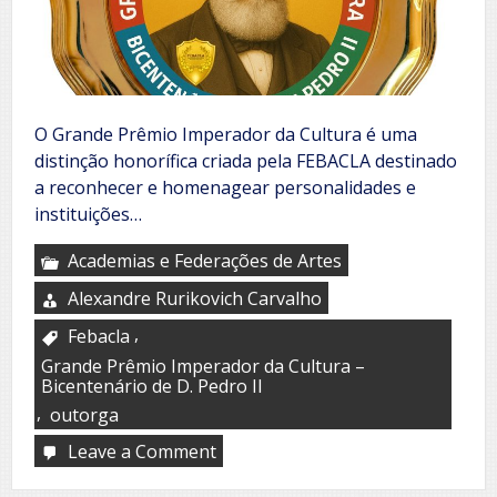
O Grande Prêmio Imperador da Cultura é uma
distinção honorífica criada pela FEBACLA destinado
a reconhecer e homenagear personalidades e
instituições…
Academias e Federações de Artes
Alexandre Rurikovich Carvalho
,
Febacla
Grande Prêmio Imperador da Cultura –
Bicentenário de D. Pedro II
,
outorga
Leave a Comment
on
Grande
Prêmio