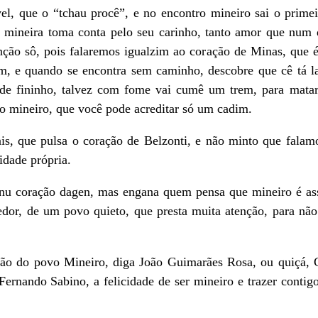
l, que o “tchau procê”, e no encontro mineiro sai o primei
e mineira toma conta pelo seu carinho, tanto amor que num 
ção sô, pois falaremos igualzim ao coração de Minas, que é
m, e quando se encontra sem caminho, descobre que cê tá la
de fininho, talvez com fome vai cumê um trem, para mata
o mineiro, que você pode acreditar só um cadim.
, que pulsa o coração de Belzonti, e não minto que falam
idade própria.
nu coração dagen, mas engana quem pensa que mineiro é ass
dor, de um povo quieto, que presta muita atenção, para não 
essão do povo Mineiro, diga João Guimarães Rosa, ou quiçá
rnando Sabino, a felicidade de ser mineiro e trazer conti