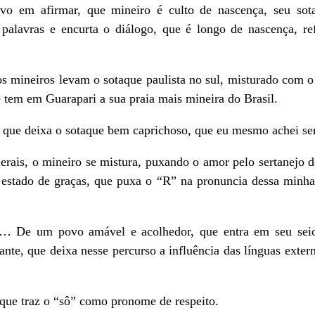
vo em afirmar, que mineiro é culto de nascença, seu sot
palavras e encurta o diálogo, que é longo de nascença, ref
 os mineiros levam o sotaque paulista no sul, misturado com o
tem em Guarapari a sua praia mais mineira do Brasil.
 que deixa o sotaque bem caprichoso, que eu mesmo achei ser
rais, o mineiro se mistura, puxando o amor pelo sertanejo d
se estado de graças, que puxa o “R” na pronuncia dessa minh
 De um povo amável e acolhedor, que entra em seu seio, 
nte, que deixa nesse percurso a influência das línguas extern
que traz o “sô” como pronome de respeito.