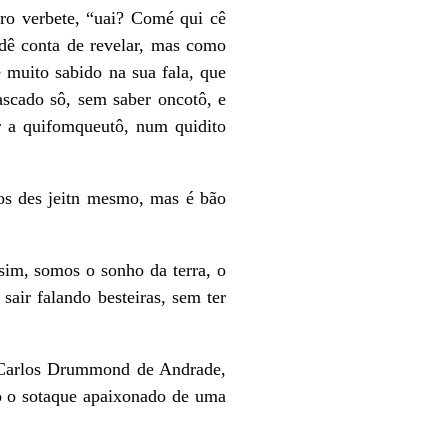
ro verbete, “uai? Comé qui cê
dê conta de revelar, mas como
 muito sabido na sua fala, que
scado sô, sem saber oncotô, e
r a quifomqueutô, num quidito
os des jeitn mesmo, mas é bão
im, somos o sonho da terra, o
sair falando besteiras, sem ter
, Carlos Drummond de Andrade,
go o sotaque apaixonado de uma