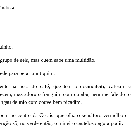
aulista.
uinho.
rupo de seis, mas quem sabe uma multidão.
ede para perar um tiquim.
mente na hora do café, que tem o docindileiti, cafezim
hecem, mas adoro o franguim com quiabu, nem me fale do tor
mingau de mio com couve bem picadim.
 bem no centro da Gerais, que olha o semáforo vermelho e 
enção sô, no verde então, o mineiro cauteloso agora podii.