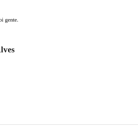
i gente.
lves