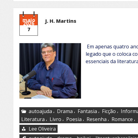
maio
J. H. Martins
2026
7
Em apenas quatro anos
legado que o coloca c
essenciais da literat
,
,
,
,
autoajuda
Drama
Fantasia
Ficção
Informá
,
,
,
,
,
Literatura
Livro
Poesia
Resenha
Romance
Lee Oliveira
,
,
,