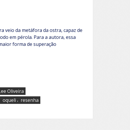
a
Estrada
ra veio da metáfora da ostra, capaz de
do em pérola. Para a autora, essa
maior forma de superação
Lee Oliveira
,
,
oqueli
resenha