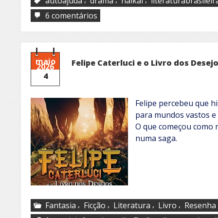
autoajuda
drama
haikai
literaturabrasileir
em
6 comentários
J.
H.
Martins
maio
Felipe Caterluci e o Livro dos Desej
2026
4
Felipe percebeu que hi
para mundos vastos e 
O que começou como r
numa saga.
,
,
,
,
Fantasia
Ficção
Literatura
Livro
Resenha