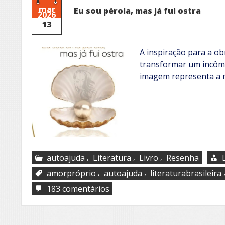
mar
Eu sou pérola, mas já fui ostra
2026
13
A inspiração para a ob
transformar um incômo
imagem representa a 
,
,
,
autoajuda
Literatura
Livro
Resenha
,
,
amorpróprio
autoajuda
literaturabrasileira
em
183 comentários
Eu
sou
pérola,
mas