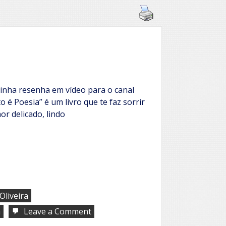
nha resenha em vídeo para o canal
o é Poesia” é um livro que te faz sorrir
or delicado, lindo
Oliveira
on
a
Leave a Comment
Israel