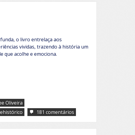
um
simples
José
funda, o livro entrelaça aos
iências vividas, trazendo à história um
de que acolhe e emociona.
ee Oliveira
em
ehistórico
181 comentários
Entre
a
Cruz
e