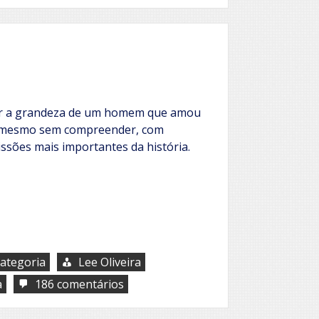
codigo
de
Lilith
ar a grandeza de um homem que amou
ou mesmo sem compreender, com
ssões mais importantes da história.
ategoria
Lee Oliveira
em
a
186 comentários
Mais
que