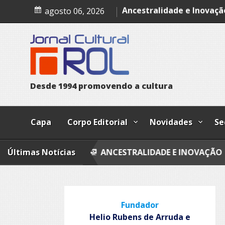
Skip
O Som das Cores
agosto 06, 2026
to
content
Ancestralidade e Inovaçã
Entre ausências e retorn
Quando fores embora
Palácio dos inocentes
D
e
s
d
e
1
9
9
4
p
r
o
m
o
v
e
n
d
o
a
c
u
l
t
u
r
a
Capa
Corpo Editorial
Novidades
Se
CORES
Últimas Notícias
ANCESTRALIDADE E INOVAÇÃO
ENTRE A
Fundador
Helio Rubens de Arruda e