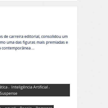
Pinheiro
 de carreira editorial, consolidou um
omo uma das figuras mais premiadas e
ura contemporânea …
,
,
tica
Inteligência Artificial
Suspense
,
,
,