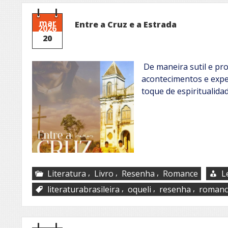
mar
Entre a Cruz e a Estrada
2026
20
De maneira sutil e pro
acontecimentos e exper
toque de espiritualida
,
,
,
Literatura
Livro
Resenha
Romance
L
,
,
,
literaturabrasileira
oqueli
resenha
romanc