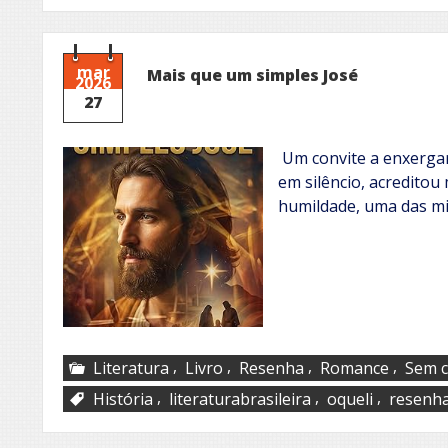
mar
Mais que um simples José
2026
27
Um convite a enxerg
em silêncio, acredit
humildade, uma das mi
,
,
,
,
Literatura
Livro
Resenha
Romance
Sem c
,
,
,
História
literaturabrasileira
oqueli
resenh