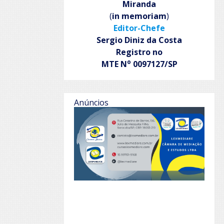
Miranda
(
in memoriam
)
Editor-Chefe
Sergio Diniz da Costa
Registro no
o
MTE N
0097127/SP
Anúncios