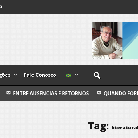
o
os
ções
Fale Conosco
USÊNCIAS E RETORNOS
QUANDO FORES EMBORA
Tag:
literatura