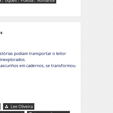
a
oqueli
Poesia
Romance
os
stórias podiam transportar o leitor
inexplorados.
ascunhos em cadernos, se transformou
Lee Oliveira