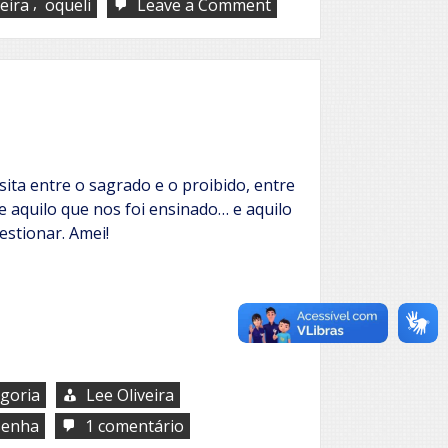
,
on
leira
oqueli
Leave a Comment
Felipe
Caterluci
e
o
Livro
dos
Desejos
ita entre o sagrado e o proibido, entre
re aquilo que nos foi ensinado… e aquilo
stionar. Amei!
goria
Lee Oliveira
em
senha
1 comentário
O