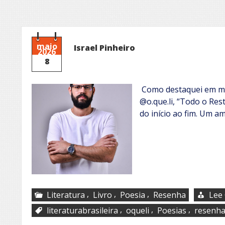
maio
Israel Pinheiro
2026
8
Como destaquei em mi
@o.que.li, “Todo o Rest
do início ao fim. Um am
,
,
,
Literatura
Livro
Poesia
Resenha
Lee 
,
,
,
literaturabrasileira
oqueli
Poesias
resenh