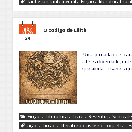
,
,
fantasiainfantojuvenil
Ficção
literaturabrasi
abr
O codigo de Lilith
2026
24
Uma jornada que trans
a fé e a liberdade, ent
que ainda ousamos que
,
,
,
,
Ficção
Literatura
Livro
Resenha
Sem cate
,
,
,
,
ação
Ficção
literaturabrasileira
oqueli
re