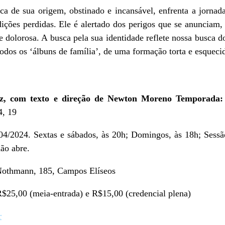
 de sua origem, obstinado e incansável, enfrenta a jornada
dições perdidas. Ele é alertado dos perigos que se anunciam,
e dolorosa. A busca pela sua identidade reflete nossa busca
odos os ‘álbuns de família’, de uma formação torta e esqueci
z
, com texto e direção de Newton Moreno Temporada
4, 19
/04/2024. Sextas e sábados, às 20h; Domingos, às 18h; Sessão
não abre.
othmann, 185, Campos Elíseos
R$25,00 (meia-entrada) e R$15,00 (credencial plena)
r