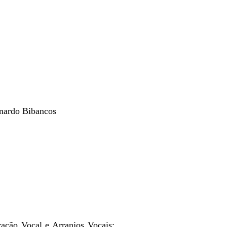
rnardo Bibancos
ação Vocal e Arranjos Vocais: