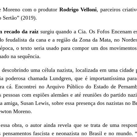
 de Moreno com o produtor
Rodrigo Velloni
, parceiros cria
o Sertão” (2019).
m recado da raiz
surgiu quando a Cia. Os Fofos Encenam es
do feudalista da cana e a região da Zona da Mata, no Nordest
poca, o texto seria usado para compor um dos movimentos 
nado na sequência.
 descobrindo uma célula nazista, localizada em uma cidade 
a poderosa chamada Lundgren, que é importantíssima para 
ara cá. Encontrei no Arquivo Público do Estado de Perna
s pessoas com espiões alemães e até reuniões do partido nazi
a amiga, Susan Lewis, sobre essa presença dos nazistas no B
Newton Moreno.
essa obra, o autor ainda revela que se trata de uma respo
os pensamentos fascista e neonazista no Brasil e no mundo. 