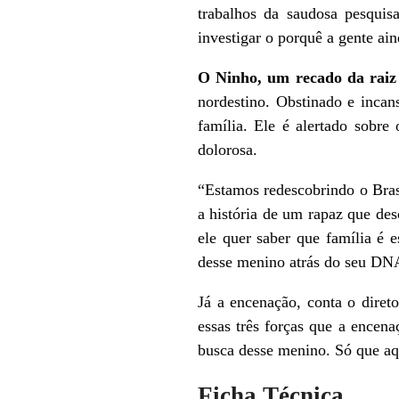
trabalhos da saudosa pesqui
investigar o porquê a gente ain
O Ninho, um recado da rai
nordestino. Obstinado e incan
família. Ele é alertado sobre
dolorosa.
“Estamos redescobrindo o Bras
a história de um rapaz que de
ele quer saber que família é 
desse menino atrás do seu DNA
Já a encenação, conta o diret
essas três forças que a encena
busca desse menino. Só que aq
Ficha Técnica