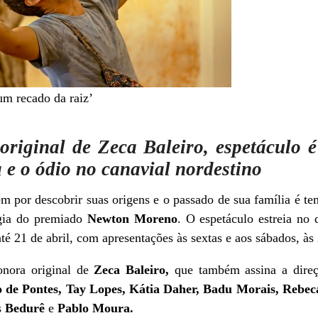
um recado da raiz’
original de
Zeca Baleiro
, espetáculo 
a e o ódio no canavial nordestino
m por descobrir suas origens e o passado de sua família é t
rgia do premiado
Newton Moreno
. O espetáculo estreia no
té 21 de abril, com apresentações às sextas e aos sábados, às
sonora original de
Zeca Baleiro,
que também assina a dire
o de Pontes, Tay Lopes, Kátia Daher, Badu Morais, Rebe
s
Bedurê
e
Pablo Moura.