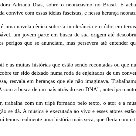
sadora Adriana Dias, sobre o neonazismo no Brasil. E ac
da convive com essas ideias fascistas, e nessa herança neonaz
z
é uma novela cênica sobre a intolerância e o ódio em terras
sável, um jovem parte em busca de sua origem até descobri
 os perigos que se anunciam, mas persevera até entender q
il e as muitas histórias que estão sendo recontadas ou que 
scobre ter sido deixado numa roda de enjeitados de um conve
essa, resvala em heranças que ele não imaginava. Trabalha
 com a busca de um país atrás do seu DNA”, antecipa o auto
or, trabalha com um tripé formado pelo texto, o ator e a mú
ção se dá. A música é executada ao vivo e esses atores estã
ui temos realmente uma história mais seca, que flerta com o