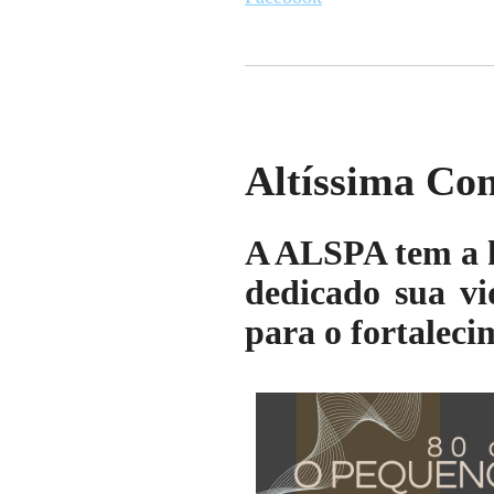
Altíssima Co
A ALSPA tem a h
dedicado sua vid
para o fortaleci