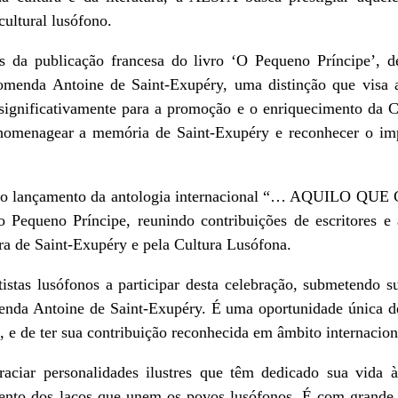
ultural lusófono.
da publicação francesa do livro ‘O Pequeno Príncipe’, de
omenda Antoine de Saint-Exupéry, uma distinção que visa ag
o significativamente para a promoção e o enriquecimento da C
menagear a memória de Saint-Exupéry e reconhecer o impa
a o lançamento da antologia internacional “… AQUILO QU
 Pequeno Príncipe, reunindo contribuições de escritores e
ra de Saint-Exupéry e pela Cultura Lusófona.
stas lusófonos a participar desta celebração, submetendo su
enda Antoine de Saint-Exupéry. É uma oportunidade única d
na, e de ter sua contribuição reconhecida em âmbito internacion
iar personalidades ilustres que têm dedicado sua vida à ar
imento dos laços que unem os povos lusófonos. É com grande