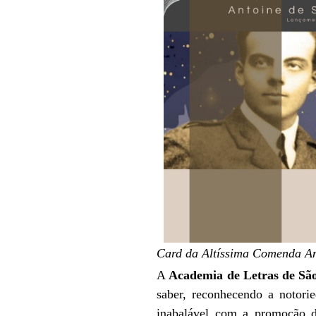
Card da Altíssima Comenda An
A
Academia de Letras de Sã
saber, reconhecendo a notori
inabalável com a promoção da