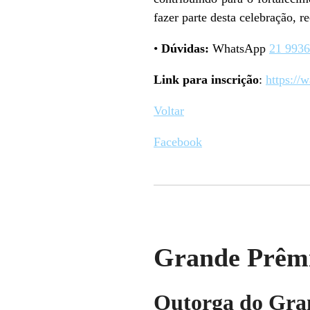
fazer parte desta celebração, 
•
Dúvidas:
WhatsApp
21 993
Link para inscrição
:
https:/
Voltar
Facebook
Grande Prêmi
Outorga do Gran