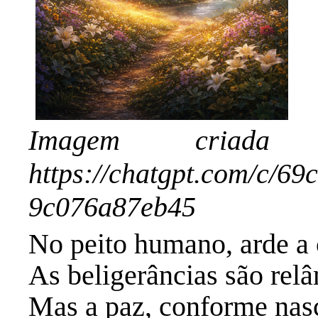
Imagem criad
https://chatgpt.com/c/6
9c076a87eb45
No peito humano, arde a 
As beligerâncias são rel
Mas a paz, conforme nasc