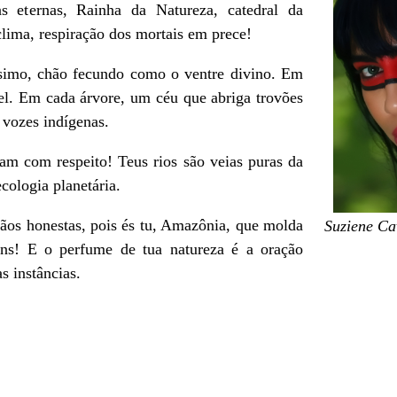
as eternas, Rainha da Natureza, catedral da
lima, respiração dos mortais em prece!
simo, chão fecundo como o ventre divino. Em
el. Em cada árvore, um céu que abriga trovões
 vozes indígenas.
m com respeito! Teus rios são veias puras da
ecologia planetária.
os honestas, pois és tu, Amazônia, que molda
Suziene Ca
ns! E o perfume de tua natureza é a oração
s instâncias.