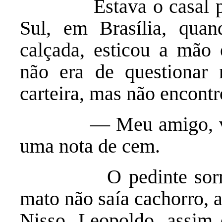
Estava o casal pass
Sul, em Brasília, qua
calçada, esticou a mão 
não era de questionar n
carteira, mas não encontr
— Meu amigo, vou fi
uma nota de cem.
O pedinte sorriu e,
mato não saía cachorro, 
Nisso, Leopoldo, assim 