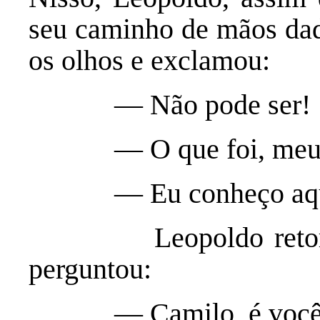
seu caminho de mãos dad
os olhos e exclamou:
— Não pode ser!
— O que foi, meu 
— Eu conheço aquel
Leopoldo retornou e
perguntou:
— Camilo, é você