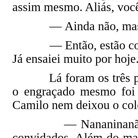
assim mesmo. Aliás, voc
— Ainda não, ma
— Então, estão convi
Já ensaiei muito por hoje
Lá foram os três para 
o engraçado mesmo foi 
Camilo nem deixou o coleg
— Nananinanão, Le
convidados. Além do mais