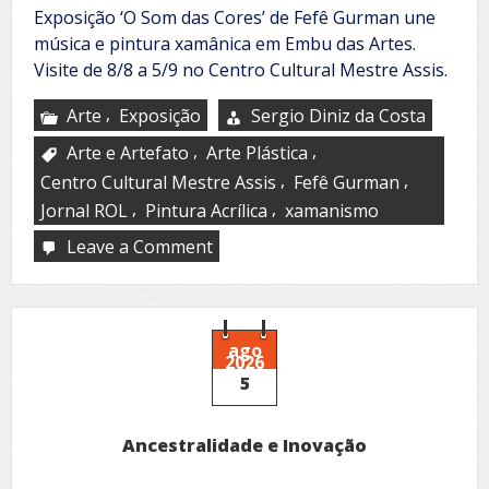
Exposição ‘O Som das Cores’ de Fefê Gurman une
música e pintura xamânica em Embu das Artes.
Visite de 8/8 a 5/9 no Centro Cultural Mestre Assis.
,
Arte
Exposição
Sergio Diniz da Costa
,
,
Arte e Artefato
Arte Plástica
,
,
Centro Cultural Mestre Assis
Fefê Gurman
,
,
Jornal ROL
Pintura Acrílica
xamanismo
Leave a Comment
on
O
Som
das
Cores
ago
2026
5
Ancestralidade e Inovação