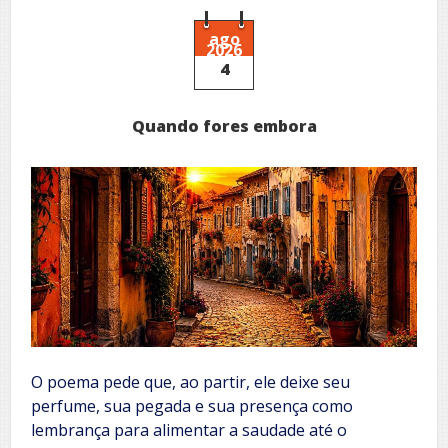
e
retornos
ago
2026
4
Quando fores embora
O poema pede que, ao partir, ele deixe seu
perfume, sua pegada e sua presença como
lembrança para alimentar a saudade até o