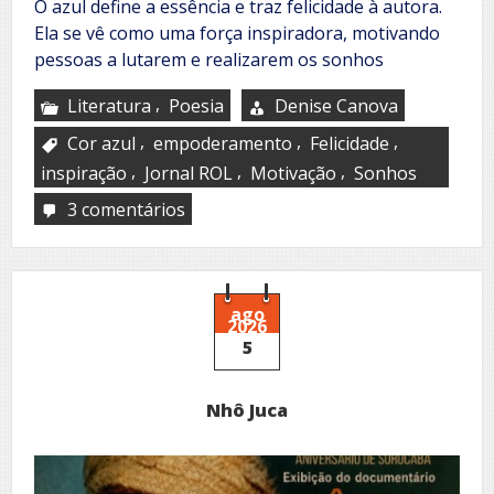
O azul define a essência e traz felicidade à autora.
Ela se vê como uma força inspiradora, motivando
pessoas a lutarem e realizarem os sonhos
,
Literatura
Poesia
Denise Canova
,
,
,
Cor azul
empoderamento
Felicidade
,
,
,
inspiração
Jornal ROL
Motivação
Sonhos
3 comentários
em
Todo
azul
ago
2026
5
Nhô Juca