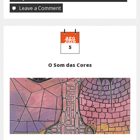
Leave a Comment
on
Nhô
Juca
ago
2026
5
O Som das Cores