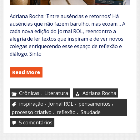
Adriana Rocha: ‘Entre ausências e retornos’ Há
ausências que não fazem barulho, mas ecoam… A
cada nova edição do Jornal ROL, reencontro a
alegria de ler textos que inspiram e de ver novos
colegas enriquecendo esse espaço de reflexão e
diálogo. Sinto
Read More
,
Crônicas
Literatura
Adriana Rocha
,
,
,
inspiração
Jornal ROL
pensamentos
,
,
processo criativo
reflexão
Saudade
5 comentários
em
Entre
ausências