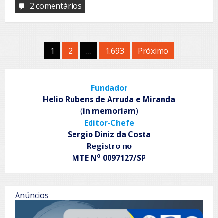
2 comentários
em
Palácio
dos
inocentes
Paginação
1
2
…
1.693
Próximo
de
posts
Fundador
Helio Rubens de Arruda e Miranda
(
in memoriam
)
Editor-Chefe
Sergio Diniz da Costa
Registro no
o
MTE N
0097127/SP
Anúncios