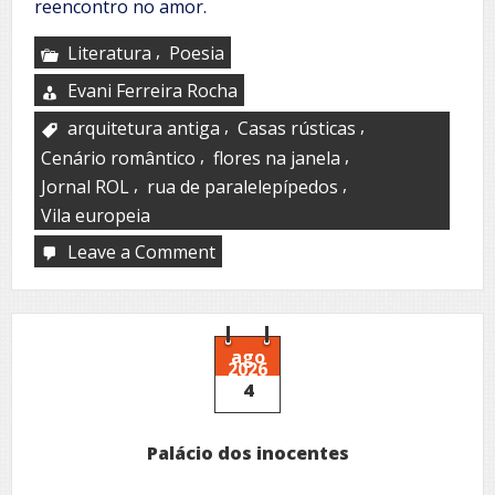
reencontro no amor.
,
Literatura
Poesia
Evani Ferreira Rocha
,
,
arquitetura antiga
Casas rústicas
,
,
Cenário romântico
flores na janela
,
,
Jornal ROL
rua de paralelepípedos
Vila europeia
Leave a Comment
on
Quando
fores
embora
ago
2026
4
Palácio dos inocentes