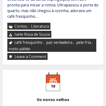
pronta para iniciar a rotina. Ultrapassou a porta do
quarto, mas não chegou à cozinha, adorava um
café fresquinho…
,
Contos
Literatura
Ivete Rosa de Souza
,
,
,
café fresquinho
paz verdadeira
pele fria
rosto pálido
Leave a Comment
on
Aves
de
rapina
set
2025
18
Os novos velhos