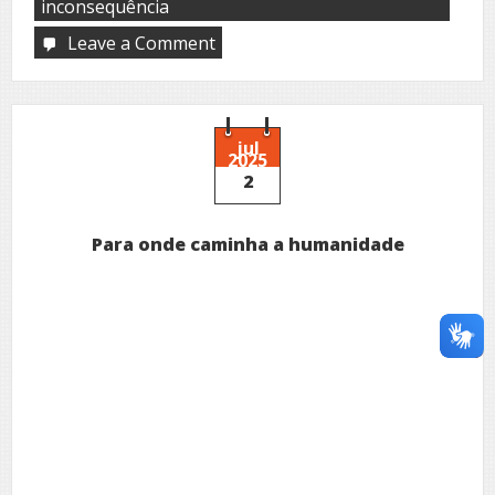
inconsequência
Leave a Comment
on
O
encontro
jul
2025
2
Para onde caminha a humanidade