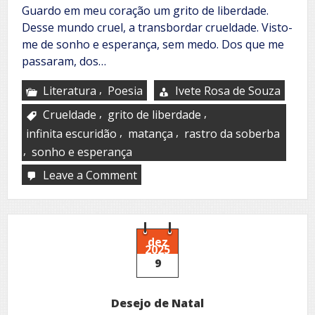
Guardo em meu coração um grito de liberdade.
Desse mundo cruel, a transbordar crueldade. Visto-
me de sonho e esperança, sem medo. Dos que me
passaram, dos…
,
Literatura
Poesia
Ivete Rosa de Souza
,
,
Crueldade
grito de liberdade
,
,
infinita escuridão
matança
rastro da soberba
,
sonho e esperança
Leave a Comment
on
Liberdade
dez
2025
9
Desejo de Natal