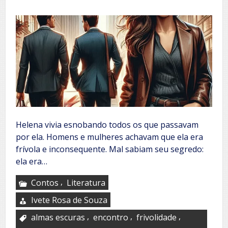
Helena vivia esnobando todos os que passavam
por ela. Homens e mulheres achavam que ela era
frívola e inconsequente. Mal sabiam seu segredo:
ela era…
,
Contos
Literatura
Ivete Rosa de Souza
,
,
,
almas escuras
encontro
frivolidade