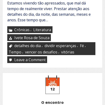
Estamos vivendo tão apressados, que mal dá
tempo de realmente viver. Prestar atenção aos
detalhes do dia, da noite, das semanas, meses e
anos. Esse tempo que…
,
Crônicas
Literatura
Ivete Rosa de Souza
,
,
,
detalhes do dia
dividir esperanças
Fé
,
,
Tempo
vencer os desafios
vitórias
Leave a Comment
on
Ainda
dá
tempo
jul
2025
12
O encontro