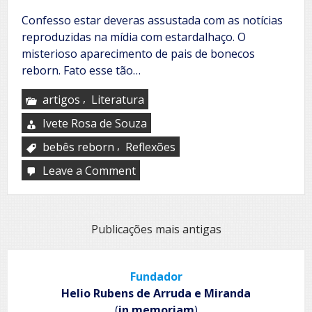
Confesso estar deveras assustada com as notícias
reproduzidas na mídia com estardalhaço. O
misterioso aparecimento de pais de bonecos
reborn. Fato esse tão…
,
artigos
Literatura
Ivete Rosa de Souza
,
bebês reborn
Reflexões
Leave a Comment
on
Para
onde
caminha
a
Navegação
Publicações mais antigas
humanidade
por
posts
Fundador
Helio Rubens de Arruda e Miranda
(
in memoriam
)