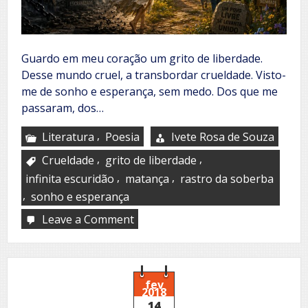
Guardo em meu coração um grito de liberdade.
Desse mundo cruel, a transbordar crueldade. Visto-
me de sonho e esperança, sem medo. Dos que me
passaram, dos…
,
Literatura
Poesia
Ivete Rosa de Souza
,
,
Crueldade
grito de liberdade
,
,
infinita escuridão
matança
rastro da soberba
,
sonho e esperança
Leave a Comment
on
Liberdade
fev
2018
14