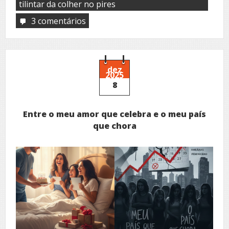
tilintar da colher no pires
3 comentários
em
O
café
que
nunca
esfria
dez
2025
8
Entre o meu amor que celebra e o meu país
que chora