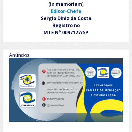
(
in memoriam
)
que
chora
Editor-Chefe
Sergio Diniz da Costa
Registro no
o
MTE N
0097127/SP
Anúncios