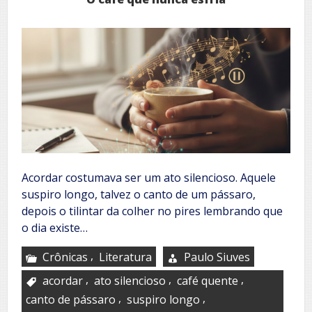
Acordar costumava ser um ato silencioso. Aquele
suspiro longo, talvez o canto de um pássaro,
depois o tilintar da colher no pires lembrando que
o dia existe…
,
Crônicas
Literatura
Paulo Siuves
,
,
,
acordar
ato silencioso
café quente
,
,
canto de pássaro
suspiro longo