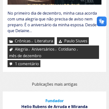
No primeiro dia de dezembro, minha casa acorda
com uma alegria que não precisa de aviso nem
preparo. É o aniversário da minha esposa. Desde
que Delaine…
,
Crônicas
Literatura
Paulo Siuves
,
,
,
Alegria
Aniversários
Cotidiano
mês de dezembro
1 comentário
em
Entre
o
meu
amor
Navegação
Publicações mais antigas
que
por
celebra
e
posts
o
Fundador
meu
Helio Rubens de Arruda e Miranda
país