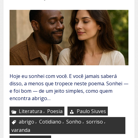
Hoje eu sonhei com você. E você jamais saberá
disso, a menos que tropece neste poema. Sonhei —
e foi bom — de um jeito simples, como quem
encontra abrigo…
,
Literatura
Poesia
Paulo Siuves
,
,
,
,
abrigo
Cotidiano
Sonho
sorriso
varanda