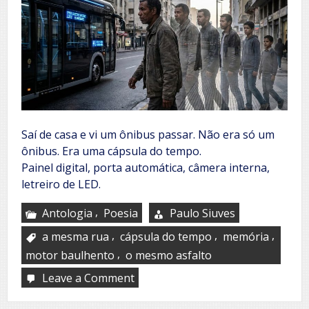
Saí de casa e vi um ônibus passar. Não era só um
ônibus. Era uma cápsula do tempo.
Painel digital, porta automática, câmera interna,
letreiro de LED.
,
Antologia
Poesia
Paulo Siuves
,
,
,
a mesma rua
cápsula do tempo
memória
,
motor baulhento
o mesmo asfalto
Leave a Comment
on
Ninguém
entra