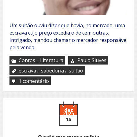
Um sultão ouviu dizer que havia, no mercado, uma
escrava cujo preço excedia o de cem outras.
Intrigado, mandou chamar o mercador responsável
pela venda.
,
Contos
Literatura
Paulo Siuves
,
,
escrava
sabedoria
sultão
1 comentário
em
O
preço
da
liberdade
dez
2025
15
O café que nunca esfria