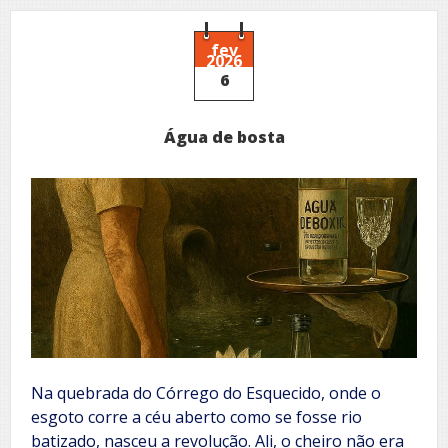
duas
vezes
no
fev
2026
mesmo
6
rio
Água de bosta
Na quebrada do Córrego do Esquecido, onde o
esgoto corre a céu aberto como se fosse rio
batizado, nasceu a revolução. Ali, o cheiro não era