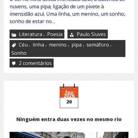
nuvens, uma pipa; ligação de um pivete à
imensidão azul. Uma linha, um menino, um sonho,
sonho de estar no…
,
Literatura
Poesia
Paulo Siuves
,
,
,
,
,
Céu
linha
menino
pipa
semáforo
Sonho
2 comentários
em
Pipa
vadia
fev
2026
20
Ninguém entra duas vezes no mesmo rio