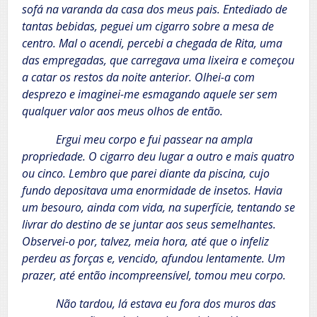
sofá na varanda da casa dos meus pais. Entediado de
tantas bebidas, peguei um cigarro sobre a mesa de
centro. Mal o acendi, percebi a chegada de Rita, uma
das empregadas, que carregava uma lixeira e começou
a catar os restos da noite anterior. Olhei-a com
desprezo e imaginei-me esmagando aquele ser sem
qualquer valor aos meus olhos de então.
Ergui meu corpo e fui passear na ampla
propriedade. O cigarro deu lugar a outro e mais quatro
ou cinco. Lembro que parei diante da piscina, cujo
fundo depositava uma enormidade de insetos. Havia
um besouro, ainda com vida, na superfície, tentando se
livrar do destino de se juntar aos seus semelhantes.
Observei-o por, talvez, meia hora, até que o infeliz
perdeu as forças e, vencido, afundou lentamente. Um
prazer, até então incompreensível, tomou meu corpo.
Não tardou, lá estava eu fora dos muros das