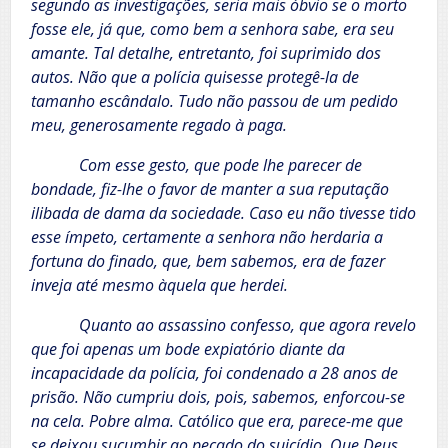
segundo as investigações, seria mais óbvio se o morto
fosse ele, já que, como bem a senhora sabe, era seu
amante. Tal detalhe, entretanto, foi suprimido dos
autos. Não que a polícia quisesse protegê-la de
tamanho escândalo. Tudo não passou de um pedido
meu, generosamente regado à paga.
Com esse gesto, que pode lhe parecer de
bondade, fiz-lhe o favor de manter a sua reputação
ilibada de dama da sociedade. Caso eu não tivesse tido
esse ímpeto, certamente a senhora não herdaria a
fortuna do finado, que, bem sabemos, era de fazer
inveja até mesmo àquela que herdei.
Quanto ao assassino confesso, que agora revelo
que foi apenas um bode expiatório diante da
incapacidade da polícia, foi condenado a 28 anos de
prisão. Não cumpriu dois, pois, sabemos, enforcou-se
na cela. Pobre alma. Católico que era, parece-me que
se deixou sucumbir ao pecado do suicídio. Que Deus