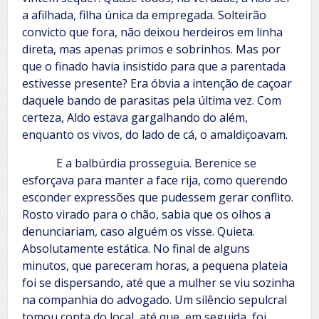
a afilhada, filha única da empregada. Solteirão
convicto que fora, não deixou herdeiros em linha
direta, mas apenas primos e sobrinhos. Mas por
que o finado havia insistido para que a parentada
estivesse presente? Era óbvia a intenção de caçoar
daquele bando de parasitas pela última vez. Com
certeza, Aldo estava gargalhando do além,
enquanto os vivos, do lado de cá, o amaldiçoavam.
E a balbúrdia prosseguia. Berenice se
esforçava para manter a face rija, como querendo
esconder expressões que pudessem gerar conflito.
Rosto virado para o chão, sabia que os olhos a
denunciariam, caso alguém os visse. Quieta.
Absolutamente estática. No final de alguns
minutos, que pareceram horas, a pequena plateia
foi se dispersando, até que a mulher se viu sozinha
na companhia do advogado. Um silêncio sepulcral
tomou conta do local, até que, em seguida, foi