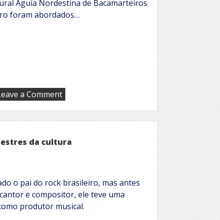
ural Águia Nordestina de Bacamarteiros
tro foram abordados…
on
Leave a Comment
Grupo
Cultural
Águia
Nordestina
de
estres da cultura
Bacamarteiros
de
Moreno
ado o pai do rock brasileiro, mas antes
cantor e compositor, ele teve uma
como produtor musical.