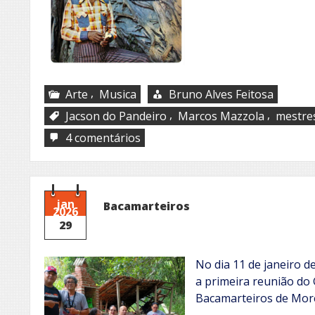
,
Arte
Musica
Bruno Alves Feitosa
,
,
Jacson do Pandeiro
Marcos Mazzola
mestres
em
4 comentários
Um
enigmático
intercâmbio
entre
mestres
jan
Bacamarteiros
2026
da
29
cultura
No dia 11 de janeiro d
a primeira reunião do
Bacamarteiros de Mor