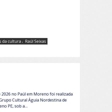
,
 da cultura
Raúl Seixas
e 2026 no Paúl em Moreno foi realizada
 Grupo Cultural Águia Nordestina de
eno PE, sob a…