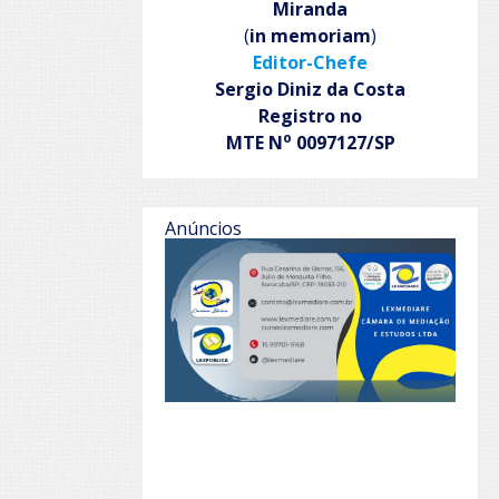
Miranda
(
in memoriam
)
Editor-Chefe
Sergio Diniz da Costa
Registro no
o
MTE N
0097127/SP
Anúncios