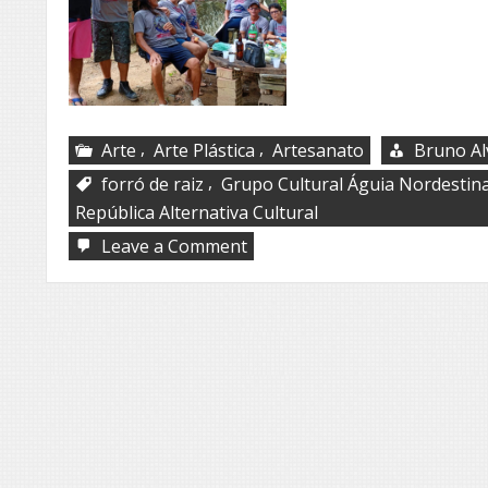
,
,
Arte
Arte Plástica
Artesanato
Bruno Al
,
forró de raiz
Grupo Cultural Águia Nordestin
República Alternativa Cultural
on
Leave a Comment
Bacamarteiros