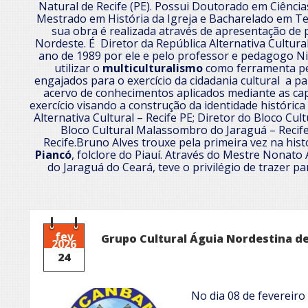
Natural de Recife (PE). Possui Doutorado em Ciência
Mestrado em História da Igreja e Bacharelado em Te
sua obra é realizada através de apresentação de
Nordeste. É Diretor da República Alternativa Cultural
ano de 1989 por ele e pelo professor e pedagogo Ni
utilizar o
multiculturalismo
como ferramenta pe
engajados para o exercício da cidadania cultural a pa
acervo de conhecimentos aplicados mediante as c
exercício visando a construção da identidade históric
Alternativa Cultural – Recife PE; Diretor do Bloco Cult
Bloco Cultural Malassombro do Jaraguá – Recife 
Recife.Bruno Alves trouxe pela primeira vez na his
Piancó
, folclore do Piauí. Através do Mestre Nonato
do Jaraguá do Ceará, teve o privilégio de trazer pa
fev
Grupo Cultural Águia Nordestina d
2026
24
No dia 08 de fevereiro