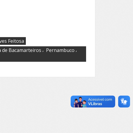
ves Feitosa
,
,
a de Bacamarteiros
Pernambuco