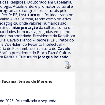
s das Religiões, Doutorado em Capelania,
ologia. Atualmente, é promotor cultural e
 programas e congressos culturais pelo
 Recife PE,
instituto
que foi idealizado no
valdo Alves Feitosa, tendo como objetivo
dagógica, onde valores humanos são
rtir da
interpretação
da cultura como um
apacidades humanas agregadas em pleno
a de uma sociedade.
Presidente da República
ural Cavalo Piancó – Recife (PE); Diretor do
e Vice-líder do Recanto Intelectual –
tória de Pernambuco a cultura do
Cavalo
 Araújo presidente do Bloco Fuzuê Cultural
ra Recife a Cultura do
Jaraguá Reisado
.
e Bacamarteiros de Moreno
 de 2026, foi realizada a segunda