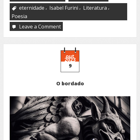
,
,
,
eternidade
Isabel Furini
Literatura
Poesia
Leave a Comment
on
O
número
1
–
A
out
2023
eternidade
9
O bordado