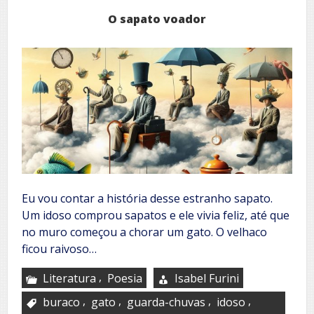
O sapato voador
Eu vou contar a história desse estranho sapato.
Um idoso comprou sapatos e ele vivia feliz, até que
no muro começou a chorar um gato. O velhaco
ficou raivoso…
,
Literatura
Poesia
Isabel Furini
,
,
,
,
buraco
gato
guarda-chuvas
idoso