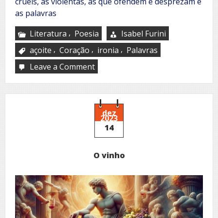
cruéis, as violentas, as que ofendem e desprezam e
as palavras
,
Literatura
Poesia
Isabel Furini
,
,
,
açoite
Coração
ironia
Palavras
Leave a Comment
on
O
Açoite
das
palavras
dez
2023
14
O vinho