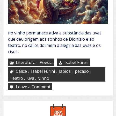
no vinho permanece ativa a substância das uvas
que deu origem aos sonhos de Dionísio e ao
teatro. no cálice dormem a alegria das uvas e os
risos.
,
Literatura
Poesia
Isabel Furini
,
,
,
,
Cálice
Isabel Furini
lábios
pecado
,
,
Teatro
uva
vinho
Leave a Comment
on
O
vinho
nov
2023