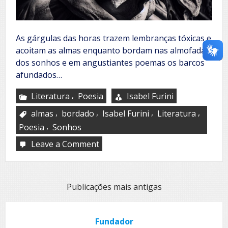
As gárgulas das horas trazem lembranças tóxicas e
acoitam as almas enquanto bordam nas almofadas
dos sonhos e em angustiantes poemas os barcos
afundados…
,
Literatura
Poesia
Isabel Furini
,
,
,
,
almas
bordado
Isabel Furini
Literatura
,
Poesia
Sonhos
Leave a Comment
on
O
bordado
Navegação
Publicações mais antigas
por
posts
Fundador