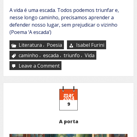
A vida é uma escada. Todos podemos triunfar e,
nesse longo caminho, precisamos aprender a
defender nosso lugar, sem prejudicar o vizinho
(Poema ‘A escada’)
,
Literatura
Poesia
Isabel Furini
,
,
,
caminho
escada
triunfo
Vida
Leave a Comment
on
A
escada
mar
2024
9
A porta