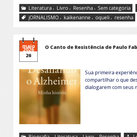
,
,
,
Literatura
Livro
Resenha
Sem categoria
,
,
,
jORNALISMO
kaikenanne
oqueli
resenha
maio
O Canto de Resistência de Paulo Fa
2026
26
Sua primeira experiênc
compartilhar o que de
dialogarem com seus m
,
,
,
Biografia
Literatura
Livro
Resenha
L