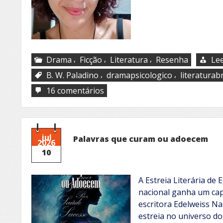
,
,
,
Drama
Ficção
Literatura
Resenha
Lee
,
,
B. W. Paladino
dramapsicologico
literaturabr
em
16 comentários
A
mente
brilhante
por
trás
jul
Palavras que curam ou adoecem
2026
do
10
multiverso
A Estreia Literária de 
nacional ganha um cap
escritora Edelweiss Na
estreia no universo do