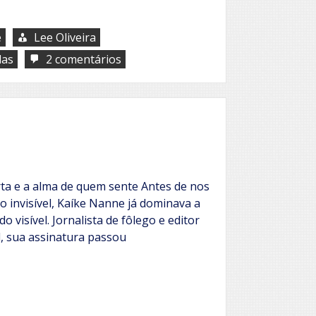
e
Lee Oliveira
em
das
2 comentários
O
Guarda-
Vidas
ta e a alma de quem sente Antes de nos
o invisível, Kaíke Nanne já dominava a
o visível. Jornalista de fôlego e editor
l, sua assinatura passou