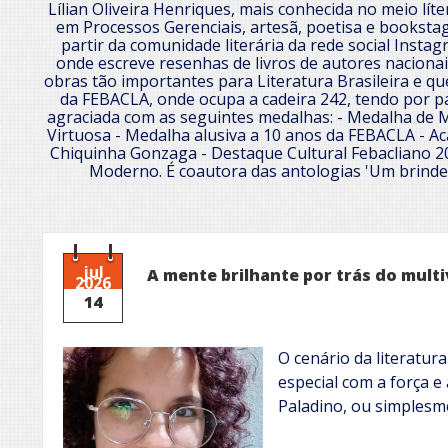
Lílian Oliveira Henriques, mais conhecida no meio lít
em Processos Gerenciais, artesã, poetisa e booksta
partir da comunidade literária da rede social Instag
onde escreve resenhas de livros de autores naciona
obras tão importantes para Literatura Brasileira e qu
da FEBACLA, onde ocupa a cadeira 242, tendo por pat
agraciada com as seguintes medalhas: - Medalha de 
Virtuosa - Medalha alusiva a 10 anos da FEBACLA - Ac
Chiquinha Gonzaga - Destaque Cultural Febacliano 
Moderno. É coautora das antologias 'Um brinde d
jul
A mente brilhante por trás do mult
2026
14
O cenário da literatur
especial com a força e
Paladino, ou simplesm