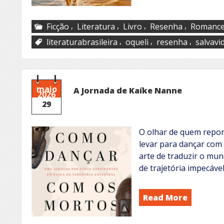
,
,
,
,
Ficção
Literatura
Livro
Resenha
Romanc
,
,
,
literaturabrasileira
oqueli
resenha
salvavi
maio
A Jornada de Kaíke Nanne
2026
29
O olhar de quem repor
levar para dançar com 
arte de traduzir o mund
de trajetória impecáve
Read More