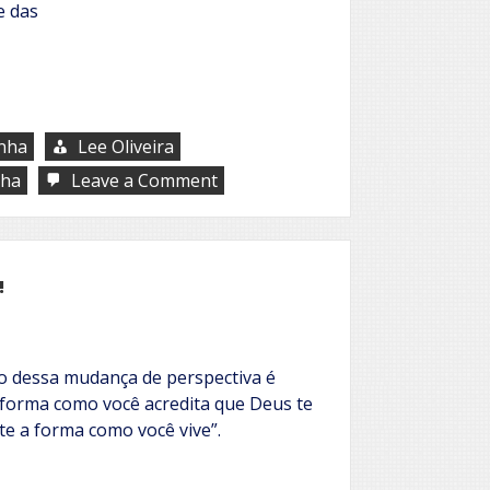
e das
nha
Lee Oliveira
on
nha
Leave a Comment
Palavras
que
curam
ou
adoecem
!
to dessa mudança de perspectiva é
A forma como você acredita que Deus te
 a forma como você vive”.