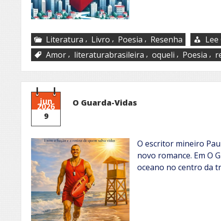
,
,
,
Literatura
Livro
Poesia
Resenha
Lee 
,
,
,
,
Amor
literaturabrasileira
oqueli
Poesia
r
jun
O Guarda-Vidas
2026
9
O escritor mineiro Pa
novo romance. Em O Gua
oceano no centro da t