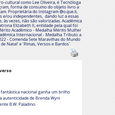
ero-cultural como Lee Oliveira, é Tecnóloga
gram, forma de consumo do objeto livro a
ram. Proprietária do Instagram @o.que.li,
is e/ou independentes, dando luz a essas
e, às vezes, não são valorizadas. Acadêmica
rona Elizabeth II, entidade pela qual foi
Mérito Acadêmico - Medalha Mérito Mulher
adêmica Internacional - Medalha Tributo a
2022 - Comenda Sete Maravilhas do Mundo
e Natal' e 'Rimas, Versos e Bardos'.
iverso
a fantástica nacional ganha um brilho
 a autenticidade de Brenda Wyni
ente B.W. Paladino.