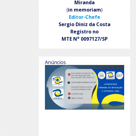
Miranda
(
in memoriam
)
Editor-Chefe
Sergio Diniz da Costa
Registro no
o
MTE N
0097127/SP
Anúncios