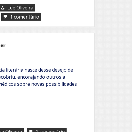
Lee Oliveira
em
1 comentário
A
Jornada
de
Kaíke
Nanne
ber
ia literária nasce desse desejo de
scobriu, encorajando outros a
édicos sobre novas possibilidades
em
ee Oliveira
1 comentário