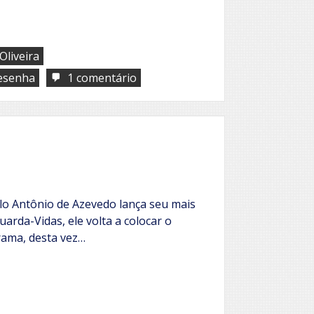
Oliveira
em
esenha
1 comentário
Cidadania
do
amor
ulo Antônio de Azevedo lança seu mais
rda-Vidas, ele volta a colocar o
rama, desta vez…