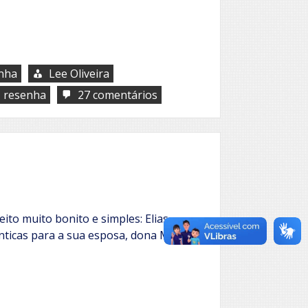
nha
Lee Oliveira
,
em
resenha
27 comentários
Além
do
espelho:
Como
Deus
nos
vê!
to muito bonito e simples: Elias
nticas para a sua esposa, dona Maria