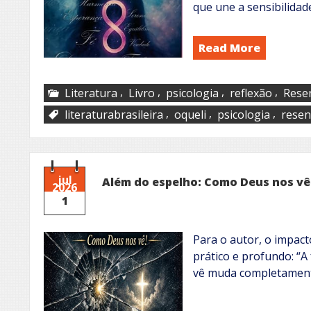
que une a sensibilidad
Read More
,
,
,
,
Literatura
Livro
psicologia
reflexão
Rese
,
,
,
literaturabrasileira
oqueli
psicologia
rese
jul
Além do espelho: Como Deus nos vê
2026
1
Para o autor, o impac
prático e profundo: “
vê muda completamente