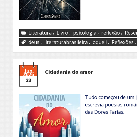
,
,
,
,
Literatura
Livro
psicologia
reflexão
Rese
,
,
,
deus
literaturabrasileira
oqueli
Reflexões
jun
Cidadania do amor
2026
23
Tudo começou de um jei
escrevia poesias româ
das Dores Farias.