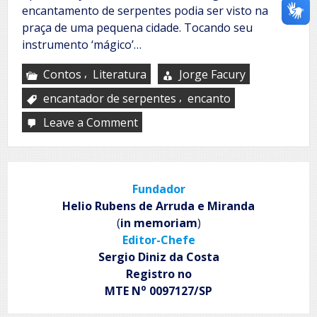
encantamento de serpentes podia ser visto na
praça de uma pequena cidade. Tocando seu
instrumento ‘mágico’…
,
Contos
Literatura
Jorge Facury
,
encantador de serpentes
encanto
Leave a Comment
on
O
encantador
de
serpentes
Fundador
Helio Rubens de Arruda e Miranda
(
in memoriam
)
Editor-Chefe
Sergio Diniz da Costa
Registro no
o
MTE N
0097127/SP