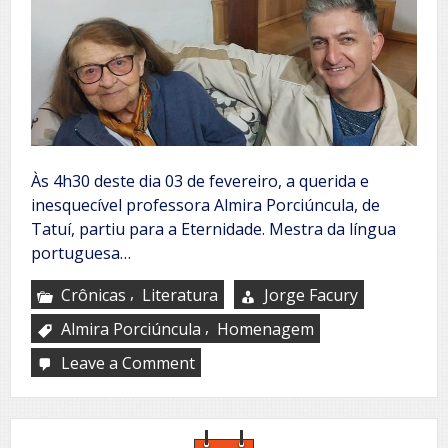
Às 4h30 deste dia 03 de fevereiro, a querida e
inesquecível professora Almira Porciúncula, de
Tatuí, partiu para a Eternidade. Mestra da língua
portuguesa…
,
Crônicas
Literatura
Jorge Facury
,
Almira Porciúncula
Homenagem
Leave a Comment
on
O
seguimento
da
mestra