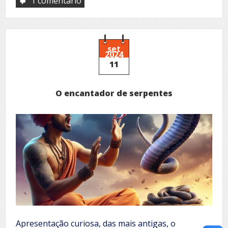
1 comentário
em
Homenagem
ao
concurso
Miss
Brasil
set
2024
11
O encantador de serpentes
Apresentação curiosa, das mais antigas, o