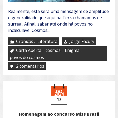
Realmente, esta será uma mensagem de amplitude
e generalidade que aqui na Terra chamamos de
surreal. Afinal, saber até onde há povos no
incalculável Cosmos…
,
Crônicas
Literatura
Jorge Facury
,
,
,
Carta Aberta
cosmos
Enigma
povos do cosmos
2 comentários
em
Carta
aberta
aos
povos
do
set
2024
cosmos
17
Homenagem ao concurso Miss Brasil