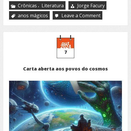
,
Crônicas
Literatura
Jorge Facury
anos mágicos
Leave a Comment
on
A
garrafa
mágica
out
2024
7
Carta aberta aos povos do cosmos