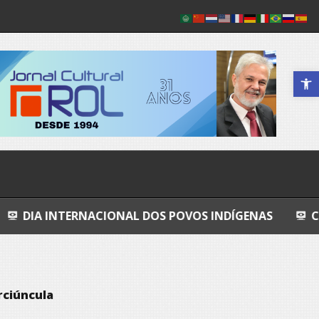
Abrir a 
NACIONAL DOS POVOS INDÍGENAS
COSMOS
G
rciúncula