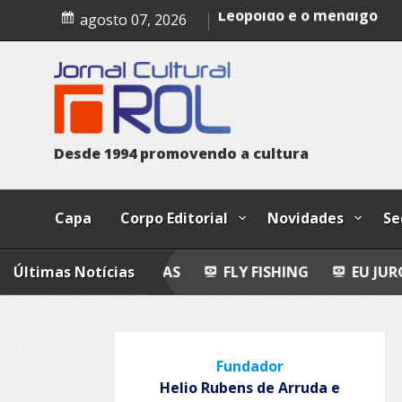
Skip
Epitafio
agosto 07, 2026
to
Leopoldo e o mendigo
content
Dia Internacional dos Pov
Indígenas
D
e
s
d
e
1
9
9
4
p
r
o
m
o
v
e
n
d
o
a
c
u
l
t
u
r
a
Capa
Corpo Editorial
Novidades
Se
PO-POEMAS
Últimas Notícias
FLY FISHING
EU JURO QUE VI!
Fundador
Helio Rubens de Arruda e