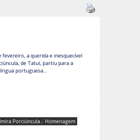
 fevereiro, a querida e inesquecível
iúncula, de Tatuí, partiu para a
 língua portuguesa…
,
lmira Porciúncula
Homenagem