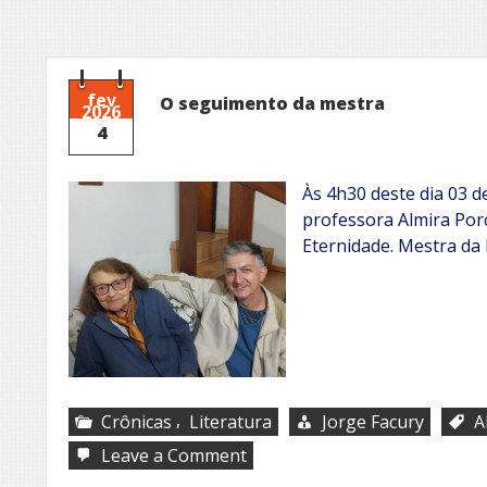
fev
O seguimento da mestra
2026
4
Às 4h30 deste dia 03 de
professora Almira Porc
Eternidade. Mestra da
,
Crônicas
Literatura
Jorge Facury
A
on
Leave a Comment
O