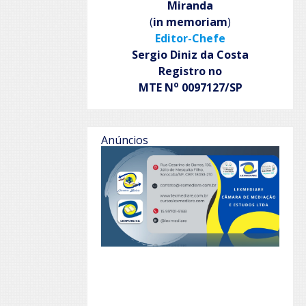
Miranda
(
in memoriam
)
Editor-Chefe
Sergio Diniz da Costa
Registro no
o
MTE N
0097127/SP
Anúncios