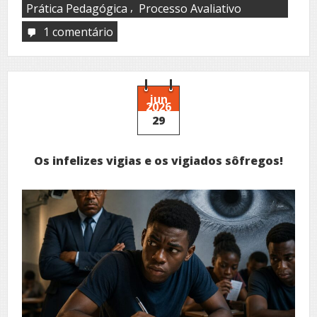
,
Prática Pedagógica
Processo Avaliativo
1 comentário
em
Avaliação
educativa:
um
processo…
jun
2026
29
Os infelizes vigias e os vigiados sôfregos!