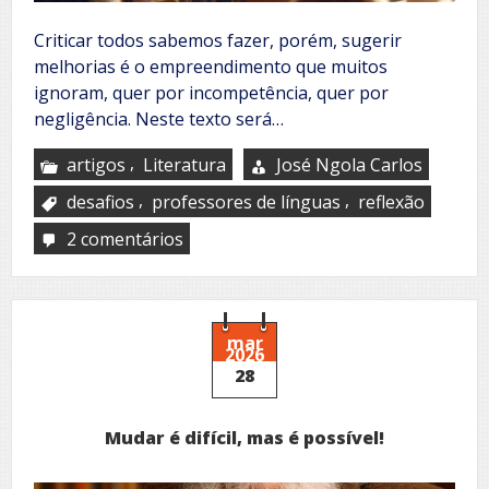
Criticar todos sabemos fazer, porém, sugerir
melhorias é o empreendimento que muitos
ignoram, quer por incompetência, quer por
negligência. Neste texto será…
,
artigos
Literatura
José Ngola Carlos
,
,
desafios
professores de línguas
reflexão
2 comentários
em
Os
desafios
dos
professores
de
mar
2026
línguas!
28
Mudar é difícil, mas é possível!