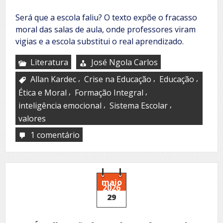
Será que a escola faliu? O texto expõe o fracasso
moral das salas de aula, onde professores viram
vigias e a escola substitui o real aprendizado.
Literatura
José Ngola Carlos
,
,
,
Allan Kardec
Crise na Educação
Educação
,
,
Ética e Moral
Formação Integral
,
,
inteligência emocional
Sistema Escolar
valores
1 comentário
em
Os
infelizes
vigias
e
os
maio
2026
vigiados
29
sôfregos!