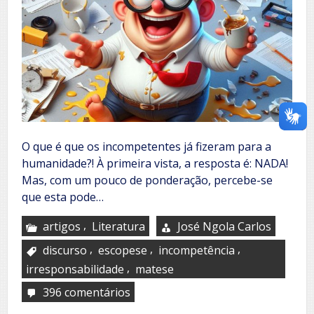
O que é que os incompetentes já fizeram para a
humanidade?! À primeira vista, a resposta é: NADA!
Mas, com um pouco de ponderação, percebe-se
que esta pode…
,
artigos
Literatura
José Ngola Carlos
,
,
,
discurso
escopese
incompetência
,
irresponsabilidade
matese
396 comentários
em
O