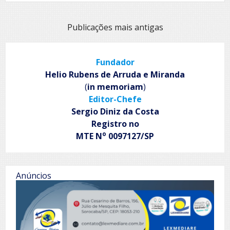
discurso
da
incompetência
Navegação
Publicações mais antigas
por
posts
Fundador
Helio Rubens de Arruda e Miranda
(
in memoriam
)
Editor-Chefe
Sergio Diniz da Costa
Registro no
o
MTE N
0097127/SP
Anúncios