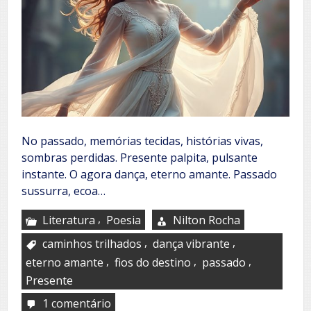
No passado, memórias tecidas, histórias vivas,
sombras perdidas. Presente palpita, pulsante
instante. O agora dança, eterno amante. Passado
sussurra, ecoa…
,
Literatura
Poesia
Nilton Rocha
,
,
caminhos trilhados
dança vibrante
,
,
,
eterno amante
fios do destino
passado
Presente
1 comentário
em