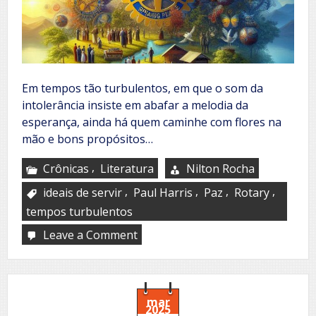
Em tempos tão turbulentos, em que o som da
intolerância insiste em abafar a melodia da
esperança, ainda há quem caminhe com flores na
mão e bons propósitos…
,
Crônicas
Literatura
Nilton Rocha
,
,
,
,
ideais de servir
Paul Harris
Paz
Rotary
tempos turbulentos
Leave a Comment
on
Rotary
e
a
paz
mar
2025