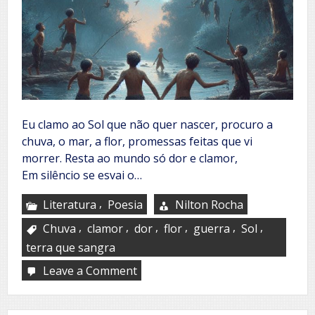
Eu clamo ao Sol que não quer nascer, procuro a
chuva, o mar, a flor, promessas feitas que vi
morrer. Resta ao mundo só dor e clamor,
Em silêncio se esvai o…
,
Literatura
Poesia
Nilton Rocha
,
,
,
,
,
,
Chuva
clamor
dor
flor
guerra
Sol
terra que sangra
Leave a Comment
on
Clamor
deste
povo