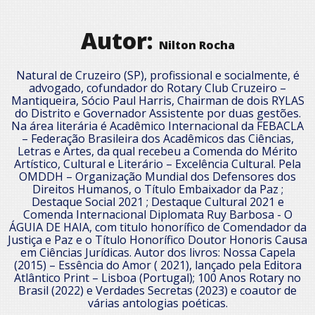
Autor:
Nilton Rocha
Natural de Cruzeiro (SP), profissional e socialmente, é
advogado, cofundador do Rotary Club Cruzeiro –
Mantiqueira, Sócio Paul Harris, Chairman de dois RYLAS
do Distrito e Governador Assistente por duas gestões.
Na área literária é Acadêmico Internacional da FEBACLA
– Federação Brasileira dos Acadêmicos das Ciências,
Letras e Artes, da qual recebeu a Comenda do Mérito
Artístico, Cultural e Literário – Excelência Cultural. Pela
OMDDH – Organização Mundial dos Defensores dos
Direitos Humanos, o Título Embaixador da Paz ;
Destaque Social 2021 ; Destaque Cultural 2021 e
Comenda Internacional Diplomata Ruy Barbosa - O
ÁGUIA DE HAIA, com titulo honorífico de Comendador da
Justiça e Paz e o Título Honorífico Doutor Honoris Causa
em Ciências Jurídicas. Autor dos livros: Nossa Capela
(2015) – Essência do Amor ( 2021), lançado pela Editora
Atlântico Print – Lisboa (Portugal); 100 Anos Rotary no
Brasil (2022) e Verdades Secretas (2023) e coautor de
várias antologias poéticas.