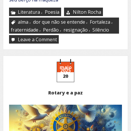
,
Literatura
Poesia
Nilton Rocha
,
,
,
alma
dor que não se entende
Fortaleza
,
,
,
fraternidade
Perdão
resignação
Silêncio
Leave a Comment
on
Luz
da
resignação
maio
2025
20
Rotary e a paz