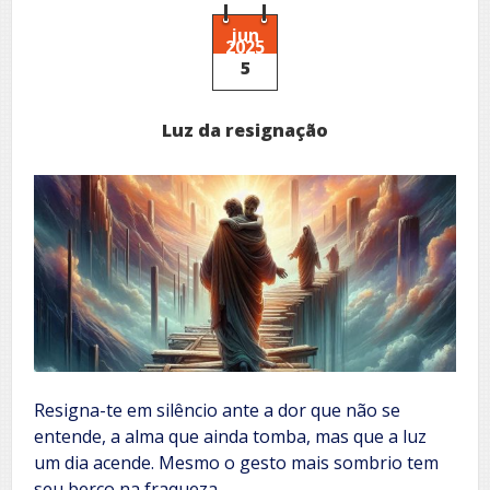
na
guerra
jun
2025
5
Luz da resignação
Resigna-te em silêncio ante a dor que não se
entende, a alma que ainda tomba, mas que a luz
um dia acende. Mesmo o gesto mais sombrio tem
seu berço na fraqueza