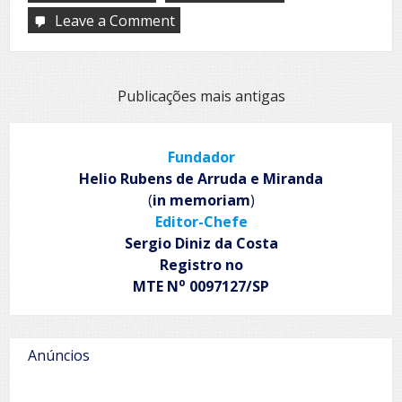
Leave a Comment
on
Reflexões
em
alto-
mar:
Navegação
Publicações mais antigas
horizontes
por
em
risco
posts
Fundador
Helio Rubens de Arruda e Miranda
(
in memoriam
)
Editor-Chefe
Sergio Diniz da Costa
Registro no
o
MTE N
0097127/SP
Anúncios