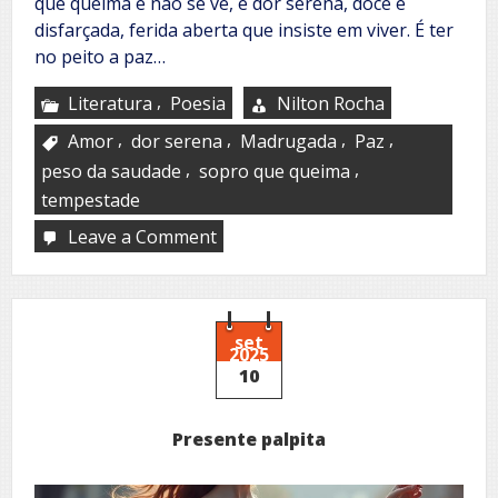
que queima e não se vê, é dor serena, doce e
disfarçada, ferida aberta que insiste em viver. É ter
no peito a paz…
,
Literatura
Poesia
Nilton Rocha
,
,
,
,
Amor
dor serena
Madrugada
Paz
,
,
peso da saudade
sopro que queima
tempestade
Leave a Comment
on
Chama
do
amor
set
2025
10
Presente palpita