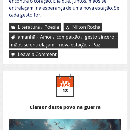
encontra o coração. É lá que, juntos, mãos se
entrelaçam, na esperança de uma nova estação. Se
cada gesto for…
,
Literatura
Poesia
Nilton Rocha
,
,
,
,
amanhã
Amor
compaixão
gesto sincero
,
,
mãos se entrelaçam
nova estação
Paz
Leave a Comment
on
Salve
o
mundo
jun
2025
18
Clamor deste povo na guerra