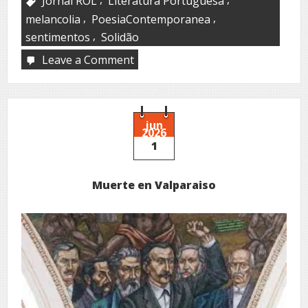
Jornal ROL
Literatura Portuguesa
,
,
melancolia
PoesiaContemporanea
,
sentimentos
Solidão
Leave a Comment
on
Humano
jun
2026
1
Muerte en Valparaiso