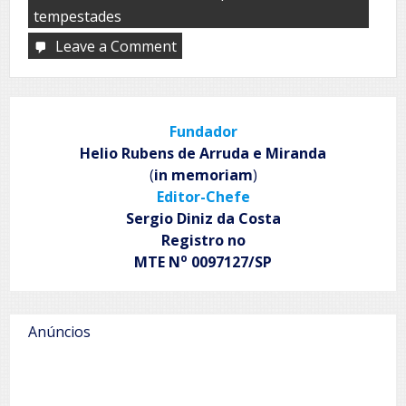
tempestades
Leave a Comment
on
Despertar
Fundador
Helio Rubens de Arruda e Miranda
(
in memoriam
)
Editor-Chefe
Sergio Diniz da Costa
Registro no
o
MTE N
0097127/SP
Anúncios