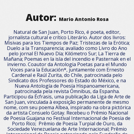
Autor:
Mario Antonio Rosa
Natural de San Juan, Porto Rico, é poeta, editor,
jornalista cultural e crítico Literário. Autor dos livros:
Misivas para los Tiempos de Paz; Tristezas de la Erótica;
Duelo a la Transparencia; avaliado como Livro do Ano
pelo jornal El Nuevo Día; Kilómetro Sur; La Tierra de
Mañana; Poemas en la isla del incendio e Pasternak en el
invierno. Coautor da Antologia Poetas para el Mundo
Voces para la Educación*, juntamente com Ernesto
Cardenal e Raúl Zurita, do Chile, patrocinada pelo
Sindicato dos Professores do Estado do México, e na
Nueva Antología de Poesía Hispanoamericana,
patrocinada pela revista Ómnibus, da Espanha.
Participou da Écfrasis, uma publicação da Liga de Arte de
San Juan, vinculada à exposição permanente de mesmo
nome, com seu poema Albea, inspirado na obra pictórica
da artista Consuelo Gotay. Recebeu o Prêmio Nacional
de Poesia Guajana no Festival Internacional de Poesia de
Porto Rico; Prêmio de Poesia Turpial de Ouro, da
Sociedade Venezuelana de Arte Internacional; Prêmio