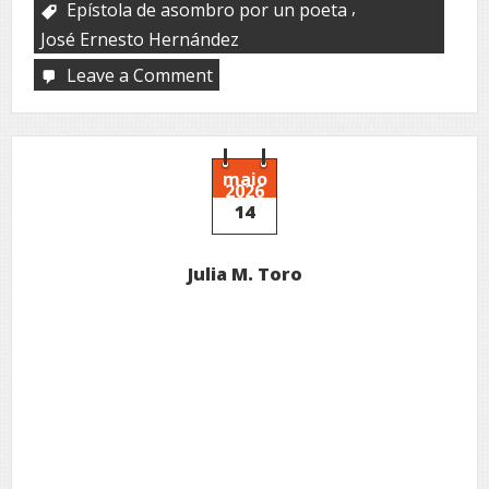
,
Epístola de asombro por un poeta
José Ernesto Hernández
Leave a Comment
on
José
Ernesto
Hernández
maio
2026
14
Julia M. Toro