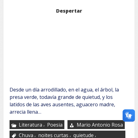
Despertar
Desde un día arrodillado, en el agua, el árbol, la
presa verde, todavía grande de quietud, y los
latidos de las aves ausentes, aguacero madre,
arrecia llena…
,
Literatura
Poesia
Mario Antonio Rosa
,
,
,
Chuva
noites curtas
quietude