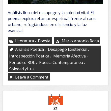
Análisis lírico del desapego y la soledad vital. El
poema explora el amor espiritual frente al caos
urbano, refugiándose en el silencio y la luz
esencial.
,
Literatura
Poesia
Mario Antonio Rosa
,
,
Análisis Poética
Desapego Existencial
,
,
Introspección Poética
Memoria Afectiva
,
,
Periodico ROL
Poesía Contemporánea
Soledad yL uz
Leave a Comment
on
El
enemigo
de
los
nombres
jul
2026
21