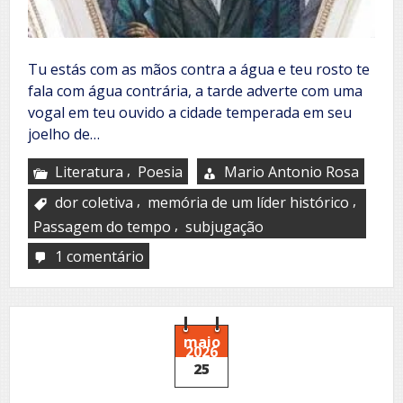
Tu estás com as mãos contra a água e teu rosto te
fala com água contrária, a tarde adverte com uma
vogal em teu ouvido a cidade temperada em seu
joelho de…
,
Literatura
Poesia
Mario Antonio Rosa
,
,
dor coletiva
memória de um líder histórico
,
Passagem do tempo
subjugação
1 comentário
em
Muerte
en
Valparaiso
maio
2026
25