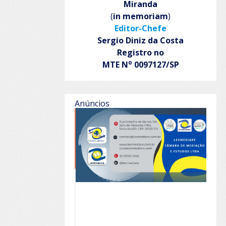
Miranda
(
in memoriam
)
Editor-Chefe
Sergio Diniz da Costa
Registro no
o
MTE N
0097127/SP
Anúncios