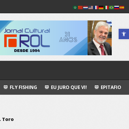
Abrir a 
NG
EU JURO QUE VI!
EPITAFIO
LEOPOLDO E
. Toro