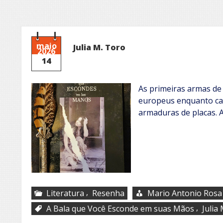
maio
Julia M. Toro
2026
14
As primeiras armas de
europeus enquanto ca
armaduras de placas. 
,
Literatura
Resenha
Mario Antonio Rosa
,
A Bala que Você Esconde em suas Mãos
Julia