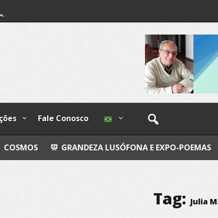
o-
os
ções
Fale Conosco
GRANDEZA LUSÓFONA E EXPO-POEMAS
FLY FISHI
Tag:
Julia M