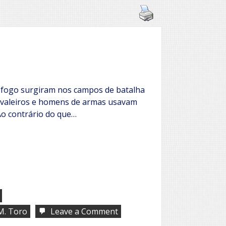
 fogo surgiram nos campos de batalha
valeiros e homens de armas usavam
Ao contrário do que…
on
 M. Toro
Leave a Comment
Julia