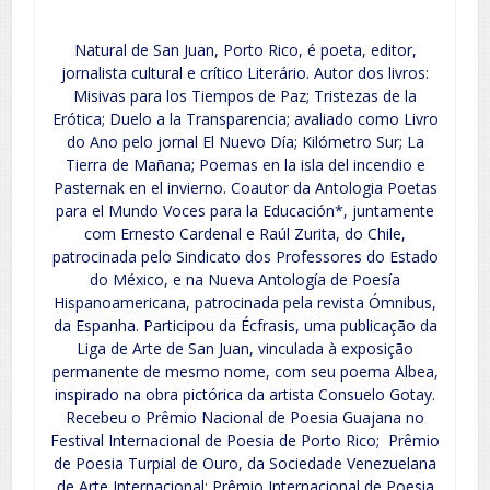
Natural de San Juan, Porto Rico, é poeta, editor,
jornalista cultural e crítico Literário. Autor dos livros:
Misivas para los Tiempos de Paz; Tristezas de la
Erótica; Duelo a la Transparencia; avaliado como Livro
do Ano pelo jornal El Nuevo Día; Kilómetro Sur; La
Tierra de Mañana; Poemas en la isla del incendio e
Pasternak en el invierno. Coautor da Antologia Poetas
para el Mundo Voces para la Educación*, juntamente
com Ernesto Cardenal e Raúl Zurita, do Chile,
patrocinada pelo Sindicato dos Professores do Estado
do México, e na Nueva Antología de Poesía
Hispanoamericana, patrocinada pela revista Ómnibus,
da Espanha. Participou da Écfrasis, uma publicação da
Liga de Arte de San Juan, vinculada à exposição
permanente de mesmo nome, com seu poema Albea,
inspirado na obra pictórica da artista Consuelo Gotay.
Recebeu o Prêmio Nacional de Poesia Guajana no
Festival Internacional de Poesia de Porto Rico; Prêmio
de Poesia Turpial de Ouro, da Sociedade Venezuelana
de Arte Internacional; Prêmio Internacional de Poesia