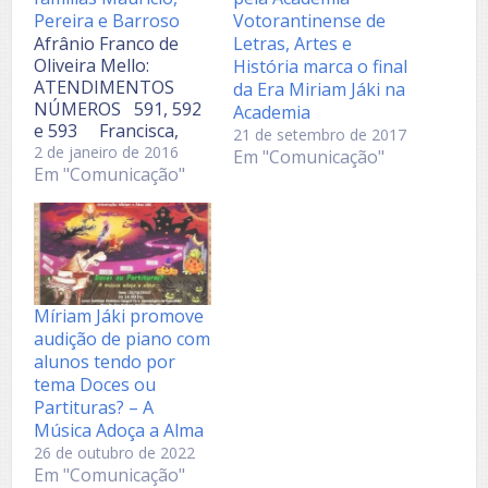
Pereira e Barroso
Votorantinense de
Afrânio Franco de
Letras, Artes e
Oliveira Mello:
História marca o final
ATENDIMENTOS
da Era Miriam Jáki na
NÚMEROS 591, 592
Academia
e 593 Francisca,
21 de setembro de 2017
boa tarde. Segue em
2 de janeiro de 2016
Em "Comunicação"
seu endereço o
Em "Comunicação"
atendimento para
Taiane Barroso. O do
sobrenome TELLES
já foi enviado.
Maurício..........................
06 páginas e 14
Míriam Jáki promove
brasões ;
audição de piano com
Pereira............................
alunos tendo por
20 páginas e 1
tema Doces ou
brasão.
Partituras? – A
Barroso...........................
Música Adoça a Alma
05 páginas e 1…
26 de outubro de 2022
Em "Comunicação"