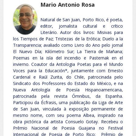
Mario Antonio Rosa
Natural de San Juan, Porto Rico, é poeta,
editor, jornalista cultural e crítico
Literário. Autor dos livros: Misivas para
los Tiempos de Paz; Tristezas de la Erótica; Duelo a la
Transparencia; avaliado como Livro do Ano pelo jornal
El Nuevo Día; Kilómetro Sur; La Tierra de Mañana;
Poemas en la isla del incendio e Pasternak en el
invierno. Coautor da Antologia Poetas para el Mundo
Voces para la Educación*, juntamente com Ernesto
Cardenal e Raúl Zurita, do Chile, patrocinada pelo
Sindicato dos Professores do Estado do México, e na
Nueva Antología de Poesía Hispanoamericana,
patrocinada pela revista Ómnibus, da Espanha.
Participou da Écfrasis, uma publicação da Liga de Arte
de San Juan, vinculada à exposição permanente de
mesmo nome, com seu poema Albea, inspirado na
obra pictórica da artista Consuelo Gotay. Recebeu o
Prêmio Nacional de Poesia Guajana no Festival
Internacional de Poesia de Porto Rico; Prêmio de