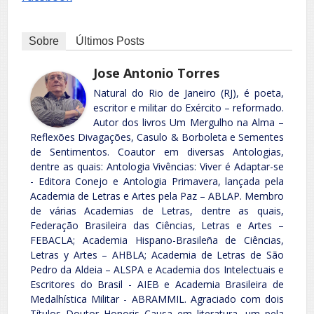
Sobre
Últimos Posts
Jose Antonio Torres
Natural do Rio de Janeiro (RJ), é poeta,
escritor e militar do Exército – reformado.
Autor dos livros Um Mergulho na Alma –
Reflexões Divagações, Casulo & Borboleta e Sementes
de Sentimentos. Coautor em diversas Antologias,
dentre as quais: Antologia Vivências: Viver é Adaptar-se
- Editora Conejo e Antologia Primavera, lançada pela
Academia de Letras e Artes pela Paz – ABLAP. Membro
de várias Academias de Letras, dentre as quais,
Federação Brasileira das Ciências, Letras e Artes –
FEBACLA; Academia Hispano-Brasileña de Ciências,
Letras y Artes – AHBLA; Academia de Letras de São
Pedro da Aldeia – ALSPA e Academia dos Intelectuais e
Escritores do Brasil - AIEB e Academia Brasileira de
Medalhística Militar - ABRAMMIL. Agraciado com dois
Títulos Doutor Honoris Causa em literatura, um pela