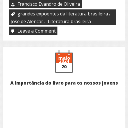
Francisco Evandro de Oliveira
,
grandes expoentes da literatura brasileira
,
José de Alencar
Literatura brasileira
Leave a Comment
on
A
José
Martiniano
de
Alencar
maio
2024
20
A importância do livro para os nossos jovens