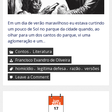
Em um dia de verão maravilhoso eu estava curtindo
um pouco de Sol no parque da cidade quando, ao
olhar para um dos cantos do parque, vi uma
aglomeração e um…
,
Contos
Literatura
Francisco Evandro de Oliveira
,
,
,
homicídio
legítima defesa
razão
versões
Leave a Comment
on
Versões
diferentes:
Quem
estará
com
jun
2024
a
17
razão?