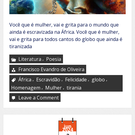
Você que é mulher, vai e grita para o mundo que
ainda é escravizada na África. Você que é mulher,
vai e grita para todos cantos do globo que ainda é
tiranizada
,
Literatura
Poesia
Francisco Evandro de Oliveira
,
,
,
,
África
Escravidão
Felicidade
globo
,
,
Homenagem
Mulher
tirania
Leave a Comment
on
Homenagem
às
mulheres
jun
2024