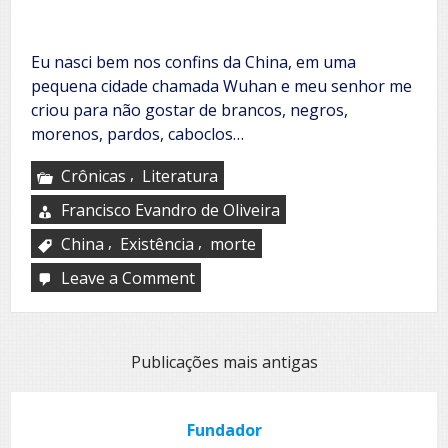
Eu nasci bem nos confins da China, em uma
pequena cidade chamada Wuhan e meu senhor me
criou para não gostar de brancos, negros,
morenos, pardos, caboclos…
,
Crônicas
Literatura
Francisco Evandro de Oliveira
,
,
China
Existência
morte
Leave a Comment
on
Eu
sou
a
morte
Navegação
Publicações mais antigas
por
posts
Fundador