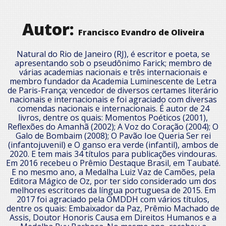
Autor:
Francisco Evandro de Oliveira
Natural do Rio de Janeiro (RJ), é escritor e poeta, se
apresentando sob o pseudônimo Farick; membro de
várias academias nacionais e três internacionais e
membro fundador da Academia Luminescente de Letra
de Paris-França; vencedor de diversos certames literário
nacionais e internacionais e foi agraciado com diversas
comendas nacionais e internacionais. É autor de 24
livros, dentre os quais: Momentos Poéticos (2001),
Reflexões do Amanhã (2002); A Voz do Coração (2004); O
Galo de Bombaim (2008); O Pavão Ioe Queria Ser rei
(infantojuvenil) e O ganso era verde (infantil), ambos de
2020. E tem mais 34 títulos para publicações vindouras.
Em 2016 recebeu o Prêmio Destaque Brasil, em Taubaté.
E no mesmo ano, a Medalha Luiz Vaz de Camões, pela
Editora Mágico de Oz, por ter sido considerado um dos
melhores escritores da língua portuguesa de 2015. Em
2017 foi agraciado pela OMDDH com vários títulos,
dentre os quais: Embaixador da Paz, Prêmio Machado de
Assis, Doutor Honoris Causa em Direitos Humanos e a