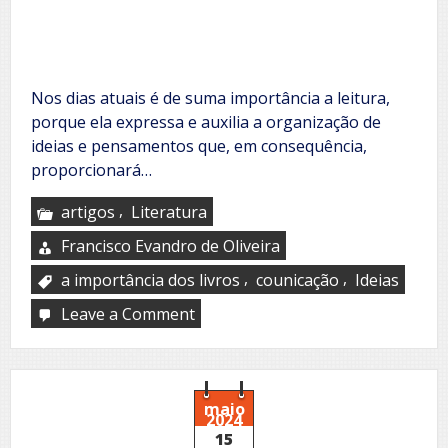
Nos dias atuais é de suma importância a leitura,
porque ela expressa e auxilia a organização de
ideias e pensamentos que, em consequência,
proporcionará…
,
artigos
Literatura
Francisco Evandro de Oliveira
,
,
a importância dos livros
counicação
Ideias
Leave a Comment
on
A
importância
do
livro
para
maio
2024
os
15
nossos