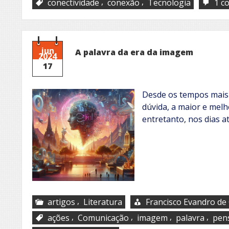
,
,
conectividade
conexão
Tecnologia
1 c
jun
A palavra da era da imagem
2024
17
Desde os tempos mais 
dúvida, a maior e mel
entretanto, nos dias a
,
artigos
Literatura
Francisco Evandro de 
,
,
,
,
ações
Comunicação
imagem
palavra
pen