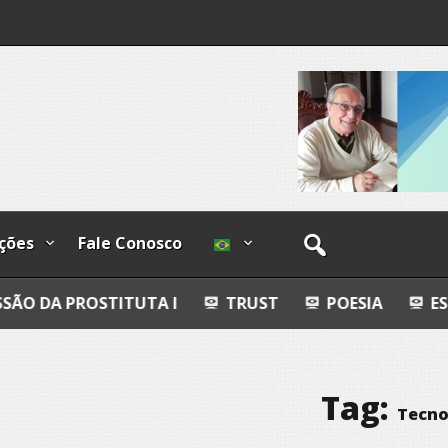
I
lzadas
ções
Fale Conosco
STITUTA I
TRUST
POESIA
ESFERAS, PETR
Tag:
Tecno