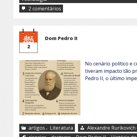
em
2 comentários
Inteligência
Artificial
dez
Dom Pedro II
2025
2
No cenário político e c
tiveram impacto tão 
Pedro II, o último impe
,
artigos
Literatura
Alexandre Rurikovich
,
,
,