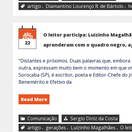
,
,
artigo
Diamantino Lourenço R. de Bártolo
h
abr
O leitor participa: Luizinho Magalh
2020
22
aprenderam com o quadro negro, a
“Distantes e próximos. Duas palavras que, embor
outra, expressam muito bem o momento em que viv
Sorocaba (SP), é escritor, poeta e Editor-Chefe do 
Benemérito e Efetivo da
Read More
Comunicação
Sergio Diniz da Costa
,
,
,
artigo
gerações
Luizinho Magalhães
O lei