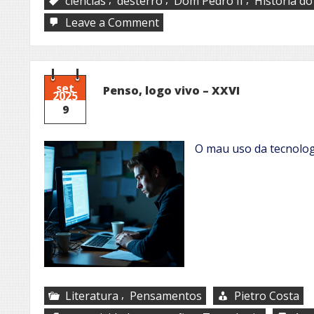
ciencias
desterro
Dom Pedro II
História do
on
Leave a Comment
Dom
Pedro
II
set
Penso, logo vivo – XXVI
2025
9
O mau uso da tecnolog
,
Literatura
Pensamentos
Pietro Costa