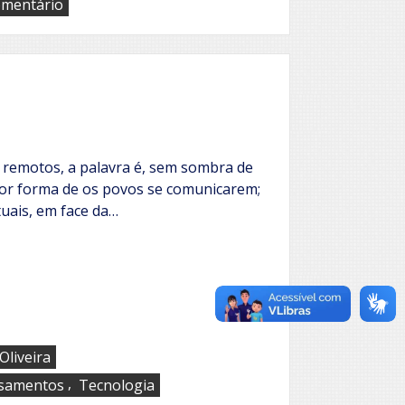
em
omentário
Penso,
logo
vivo
–
XXVI
remotos, a palavra é, sem sombra de
hor forma de os povos se comunicarem;
tuais, em face da…
Oliveira
,
samentos
Tecnologia