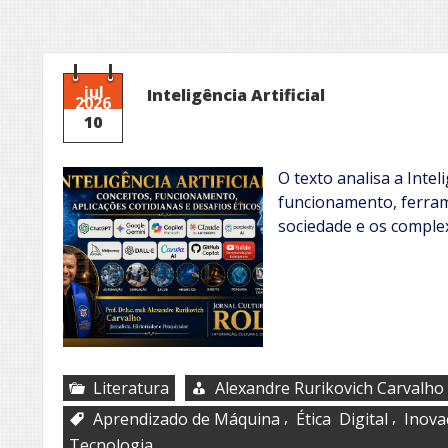
jul
Inteligência Artificial
2026
10
O texto analisa a Inteli
funcionamento, ferram
sociedade e os complex
Literatura
Alexandre Rurikovich Carvalho
,
,
Aprendizado de Máquina
Ética Digital
Inova
Tecnologia