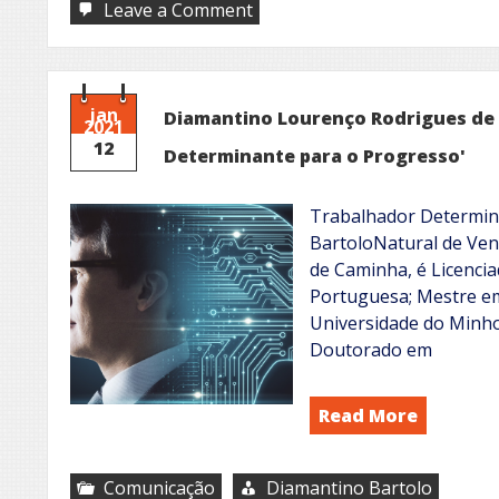
on
Leave a Comment
A
palavra
da
era
da
jan
Diamantino Lourenço Rodrigues de 
2021
imagem
12
Determinante para o Progresso'
Trabalhador Determin
BartoloNatural de Ven
de Caminha, é Licencia
Portuguesa; Mestre e
Universidade do Minho
Doutorado em
Read More
Comunicação
Diamantino Bartolo