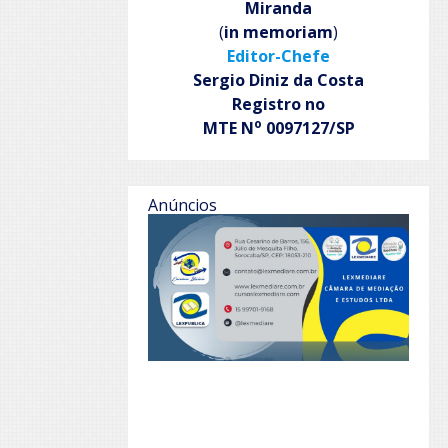
Miranda
(
in memoriam
)
Editor-Chefe
Sergio Diniz da Costa
Registro no
o
MTE N
0097127/SP
Anúncios