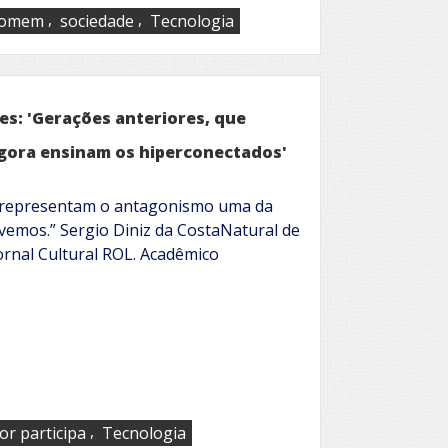
,
,
omem
sociedade
Tecnologia
ães: 'Gerações anteriores, que
gora ensinam os hiperconectados'
a representam o antagonismo uma da
emos.” Sergio Diniz da CostaNatural de
Jornal Cultural ROL. Acadêmico
,
tor participa
Tecnologia