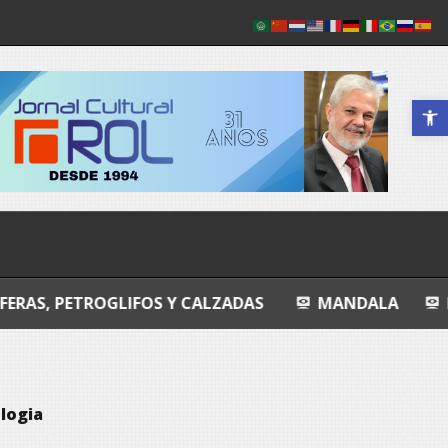
Abrir a 
OGLIFOS Y CALZADAS
MANDALA
ENTROPIA Í
logia