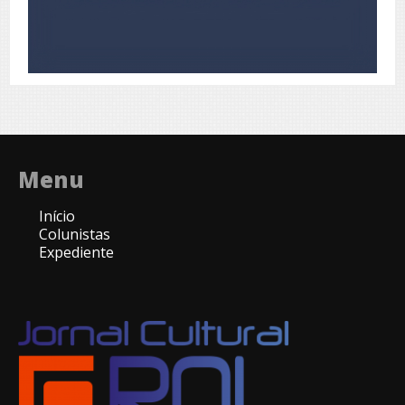
Menu
Início
Colunistas
Expediente