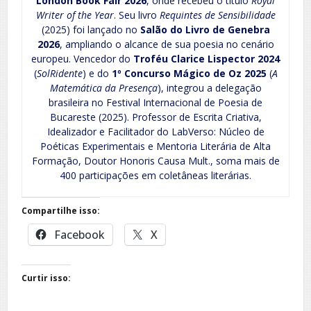
London Book Fair 2026
, onde recebeu o título
Royal
Writer of the Year
. Seu livro
Requintes de Sensibilidade
(2025) foi lançado no
Salão do Livro de Genebra
2026
, ampliando o alcance de sua poesia no cenário
europeu. Vencedor do
Troféu Clarice Lispector 2024
(
SolRidente
) e do
1º Concurso Mágico de Oz 2025
(
A
Matemática da Presença
), integrou a delegação
brasileira no Festival Internacional de Poesia de
Bucareste (2025). Professor de Escrita Criativa,
Idealizador e Facilitador do LabVerso: Núcleo de
Poéticas Experimentais e Mentoria Literária de Alta
Formação, Doutor Honoris Causa Mult., soma mais de
400 participações em coletâneas literárias.
Compartilhe isso:
Facebook
X
Curtir isso: