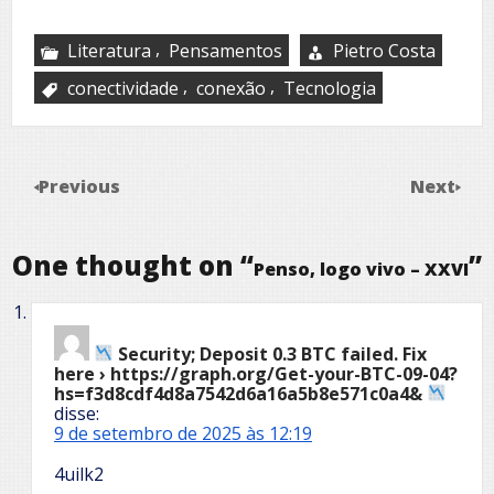
,
Literatura
Pensamentos
Pietro Costa
,
,
conectividade
conexão
Tecnologia
Previous
Next
One thought on “
”
Penso, logo vivo – XXVI
Security; Deposit 0.3 BTC failed. Fix
here › https://graph.org/Get-your-BTC-09-04?
hs=f3d8cdf4d8a7542d6a16a5b8e571c0a4&
disse:
9 de setembro de 2025 às 12:19
4uilk2