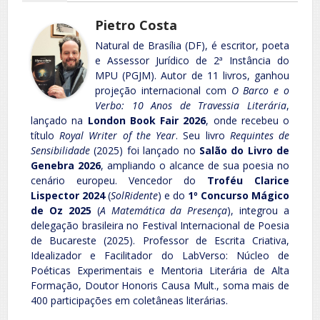
Pietro Costa
Natural de Brasília (DF), é escritor, poeta
e Assessor Jurídico de 2ª Instância do
MPU (PGJM). Autor de 11 livros, ganhou
projeção internacional com
O Barco e o
Verbo: 10 Anos de Travessia Literária
,
lançado na
London Book Fair 2026
, onde recebeu o
título
Royal Writer of the Year
. Seu livro
Requintes de
Sensibilidade
(2025) foi lançado no
Salão do Livro de
Genebra 2026
, ampliando o alcance de sua poesia no
cenário europeu. Vencedor do
Troféu Clarice
Lispector 2024
(
SolRidente
) e do
1º Concurso Mágico
de Oz 2025
(
A Matemática da Presença
), integrou a
delegação brasileira no Festival Internacional de Poesia
de Bucareste (2025). Professor de Escrita Criativa,
Idealizador e Facilitador do LabVerso: Núcleo de
Poéticas Experimentais e Mentoria Literária de Alta
Formação, Doutor Honoris Causa Mult., soma mais de
400 participações em coletâneas literárias.