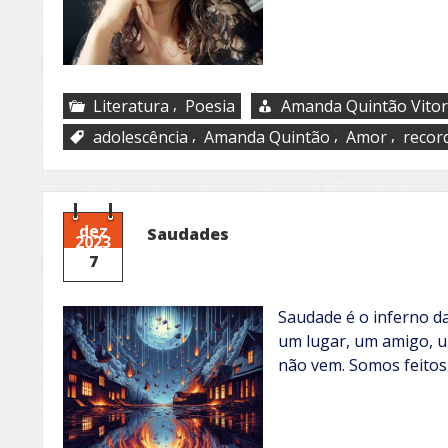
,
Literatura
Poesia
Amanda Quintão Vitor
,
,
,
adolescência
Amanda Quintão
Amor
recor
dez
Saudades
2023
7
Saudade é o inferno d
um lugar, um amigo, 
não vem. Somos feitos