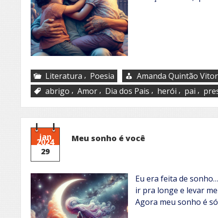
,
Literatura
Poesia
Amanda Quintão Vitor
,
,
,
,
,
abrigo
Amor
Dia dos Pais
herói
pai
pre
jan
Meu sonho é você
2024
29
Eu era feita de sonho
ir pra longe e levar m
Agora meu sonho é só