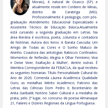
Morais), é natural de Osasco (SP) e
atualmente reside em Cordeiro de Minas,
distrito de Caratinga (MG).
Profissionalmente é pedagoga, com pós-
graduação Atendimento Educacional Especializado e
Assistente Técnico de Educação Básica.Atualmente
está cursando a segunda graduação em Letras. Na
área literária é escritora, poeta, colunista e contadora
de histórias. Autora dos livros: A Barata Cascuda; Um
Amigo de Todas as Cores e O Sonho Maluco de
Alvinho. Coautora das antologias Rabiscos Confinados:
Momentos de Reflexão; Alegria e Olhar Feminino; Viva
e Deixe Viver; Exaltação à Mulher’, dentre outras. É
Membra Correspondente da FEBACLA, da qual recebeu
as seguintes honrarias: Título Personalidade Cultural do
Ano de 2020; Comenda Láurea Acadêmica Qualidade
Ouro; as medalhas Mérito Acadêmico; Patrono das
Letras das Ciências Dom Pedro II; Bicentenário de
Anita Garibaldi; Notório Saber Cultural e a medalha de
prata, pelo 2º lugar, no concurso de poesia Almanaque
21, Falares e Dizeres Regionais da Língua Portuguesa.