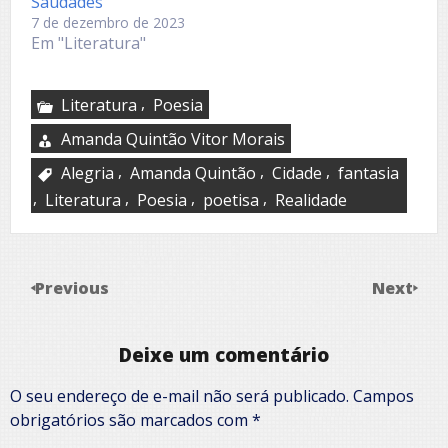
Saudades
7 de dezembro de 2023
Em "Literatura"
,
Literatura
Poesia
Amanda Quintão Vitor Morais
,
,
,
Alegria
Amanda Quintão
Cidade
fantasia
,
,
,
,
Literatura
Poesia
poetisa
Realidade
Previous
Next
Deixe um comentário
O seu endereço de e-mail não será publicado.
Campos
obrigatórios são marcados com
*