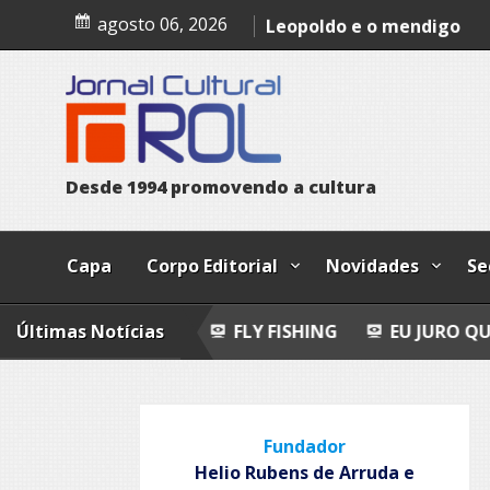
Skip
Epitafio
agosto 06, 2026
to
content
Leopoldo e o mendigo
Dia Internacional dos Pov
Indígenas
D
e
s
d
e
1
9
9
4
p
r
o
m
o
v
e
n
d
o
a
c
u
l
t
u
r
a
Capa
Corpo Editorial
Novidades
Se
POEMAS
Últimas Notícias
FLY FISHING
EU JURO QUE VI!
EPIT
Fundador
Helio Rubens de Arruda e