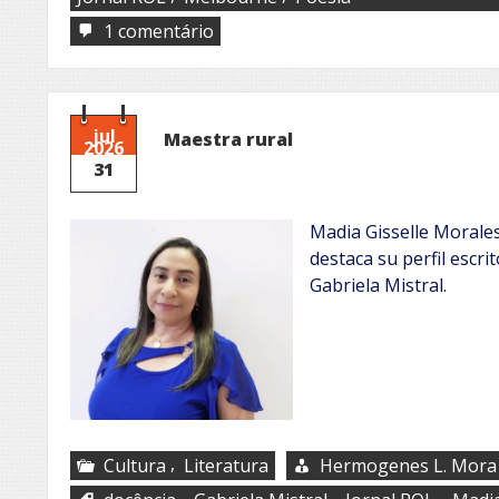
em
1 comentário
Da
Austrália
ao
Jornal
ROL,
jul
Maestra rural
2026
Cecília
31
Morris!
Madia Gisselle Morales 
destaca su perfil escri
Gabriela Mistral.
,
Cultura
Literatura
Hermogenes L. Mora
,
,
,