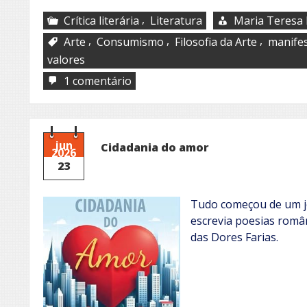
,
Crítica literária
Literatura
Maria Teresa 
,
,
,
Arte
Consumismo
Filosofia da Arte
manife
valores
em
1 comentário
L’eucarestia
della
storia
jun
Cidadania do amor
2026
23
Tudo começou de um jei
escrevia poesias româ
das Dores Farias.