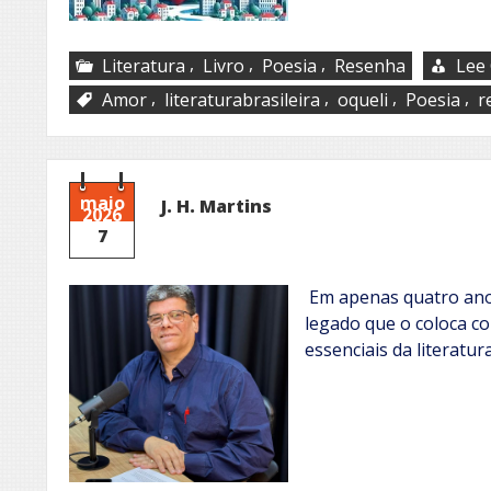
,
,
,
Literatura
Livro
Poesia
Resenha
Lee 
,
,
,
,
Amor
literaturabrasileira
oqueli
Poesia
r
maio
J. H. Martins
2026
7
Em apenas quatro anos
legado que o coloca c
essenciais da literat