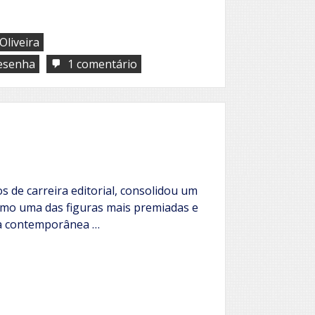
Oliveira
em
esenha
1 comentário
Cidadania
do
amor
 de carreira editorial, consolidou um
omo uma das figuras mais premiadas e
ura contemporânea …