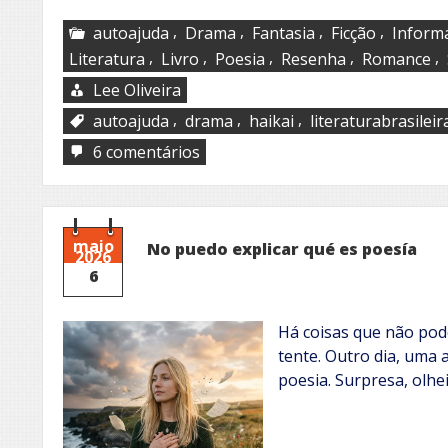
,
,
,
,
autoajuda
Drama
Fantasia
Ficção
Informá
,
,
,
,
,
Literatura
Livro
Poesia
Resenha
Romance
Lee Oliveira
,
,
,
autoajuda
drama
haikai
literaturabrasileir
em
6 comentários
J.
H.
Martins
maio
No puedo explicar qué es poesía
2026
6
Há coisas que não pod
tente. Outro dia, uma 
poesia. Surpresa, olhe