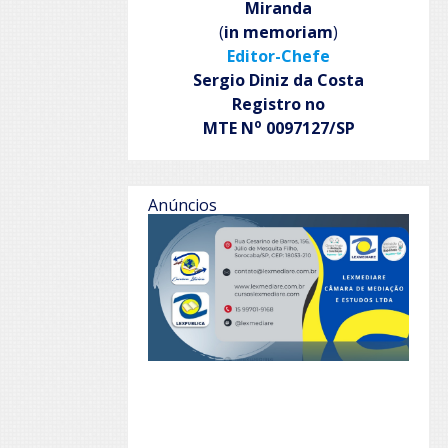
Miranda
(
in memoriam
)
Editor-Chefe
Sergio Diniz da Costa
Registro no
o
MTE N
0097127/SP
Anúncios