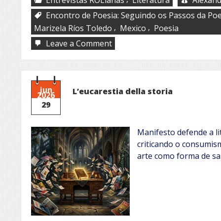
Encontro de Poesia: Seguindo os Passos da Po
,
,
Marizela Ríos Toledo
Mexico
Poesia
on
Leave a Comment
Marizela
Ríos
Toledo
jun
L’eucarestia della storia
2026
29
Manifesto defende a li
criticando o consumis
arte como forma de sal