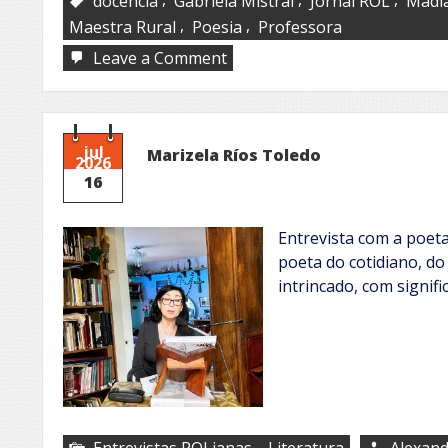
docência
Gabriela Mistral
Jornal ROL
Madia
,
,
Maestra Rural
Poesia
Professora
on
Leave a Comment
Maestra
rural
jul
Marizela Ríos Toledo
2026
16
Entrevista com a poet
poeta do cotidiano, do
intrincado, com signific
,
Entrevistas ROLianas
Literatura
Alexand