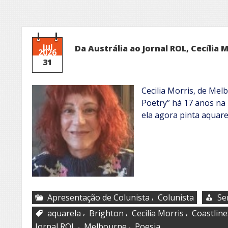
jul
Da Austrália ao Jornal ROL, Cecília M
2026
31
Cecilia Morris, de Mel
Poetry” há 17 anos na 
ela agora pinta aquare
,
Apresentação de Colunista
Colunista
Se
,
,
,
aquarela
Brighton
Cecilia Morris
Coastline
,
,
Jornal ROL
Melbourne
Poesia