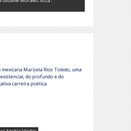
 Gisselle Morales Soza
a mexicana Marizela Rios Toledo, uma
 existencial, do profundo e do
ativa carreira poética.
er Anchia Vindas