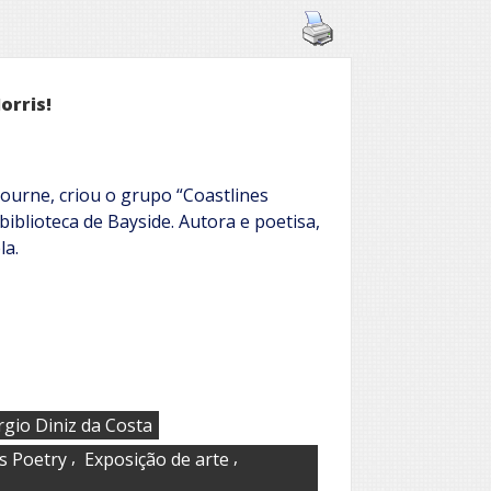
orris!
bourne, criou o grupo “Coastlines
biblioteca de Bayside. Autora e poetisa,
la.
rgio Diniz da Costa
,
,
s Poetry
Exposição de arte