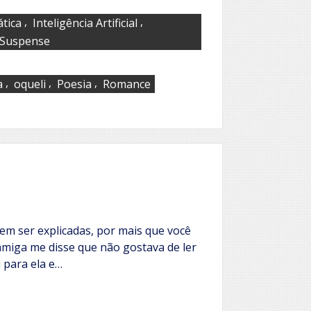
,
,
tica
Inteligência Artificial
Suspense
,
,
,
a
oqueli
Poesia
Romance
em ser explicadas, por mais que você
amiga me disse que não gostava de ler
i para ela e…