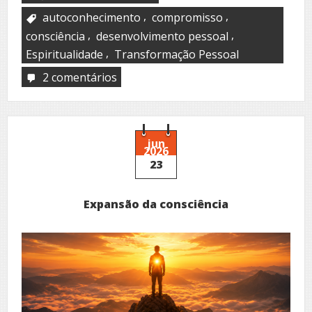
,
,
autoconhecimento
compromisso
,
,
consciência
desenvolvimento pessoal
,
Espiritualidade
Transformação Pessoal
2 comentários
em
Pacto
jun
2026
23
Expansão da consciência