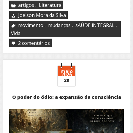
,
artigos
Literatura
Joelson Mora da Silva
,
,
,
movimento
mudanças
sAÚDE iNTEGRAL
Vida
2 comentários
em
Mudança
maio
2026
29
O poder do ódio: a expansão da consciência