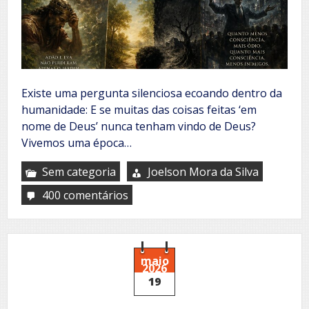
Existe uma pergunta silenciosa ecoando dentro da
humanidade: E se muitas das coisas feitas ‘em
nome de Deus’ nunca tenham vindo de Deus?
Vivemos uma época…
Sem categoria
Joelson Mora da Silva
400 comentários
em
O
poder
do
ódio:
a
maio
2026
expansão
19
da
consciência