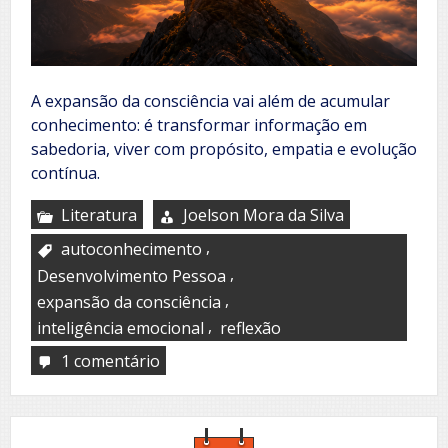
A expansão da consciência vai além de acumular
conhecimento: é transformar informação em
sabedoria, viver com propósito, empatia e evolução
contínua.
Literatura
Joelson Mora da Silva
,
autoconhecimento
,
Desenvolvimento Pessoa
,
expansão da consciência
,
inteligência emocional
reflexão
1 comentário
em
Expansão
da
consciência