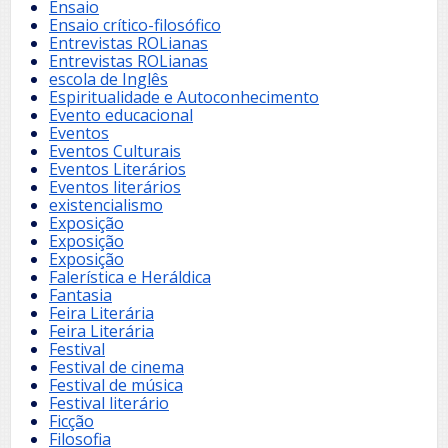
Ensaio
Ensaio crítico-filosófico
Entrevistas ROLianas
Entrevistas ROLianas
escola de Inglês
Espiritualidade e Autoconhecimento
Evento educacional
Eventos
Eventos Culturais
Eventos Literários
Eventos literários
existencialismo
Exposição
Exposição
Exposição
Falerística e Heráldica
Fantasia
Feira Literária
Feira Literária
Festival
Festival de cinema
Festival de música
Festival literário
Ficção
Filosofia