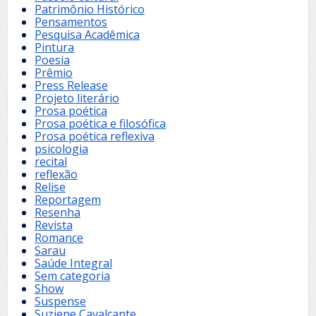
Patrimônio Histórico
Pensamentos
Pesquisa Acadêmica
Pintura
Poesia
Prêmio
Press Release
Projeto literário
Prosa poética
Prosa poética e filosófica
Prosa poética reflexiva
psicologia
recital
reflexão
Relise
Reportagem
Resenha
Revista
Romance
Sarau
Saúde Integral
Sem categoria
Show
Suspense
Suziene Cavalcante